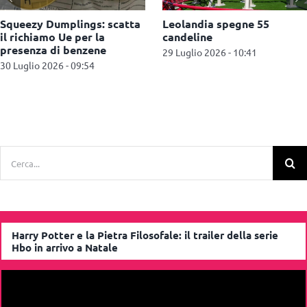
AliExpress: maxi multa da
Spielwarenmesse 2027
550 milioni di euro per la
amplia l’offerta con i
vendita di prodotti illegali
Manufacturing Services
27 Luglio 2026 - 11:09
27 Luglio 2026 - 10:52
Cerca
per:
Harry Potter e la Pietra Filosofale: il trailer della serie
Hbo in arrivo a Natale
Video
Player