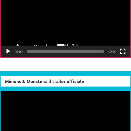
00:00
02:09
Minions & Monsters: il trailer ufficiale
Video
Player