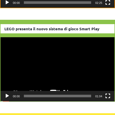
00:00
02:25
LEGO presenta il nuovo sistema di gioco Smart Play
Video
Player
00:00
01:04