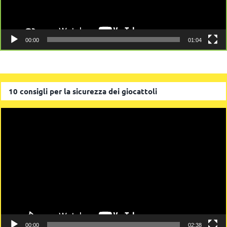
00:00
01:04
10 consigli per la sicurezza dei giocattoli
Video
Player
00:00
02:38