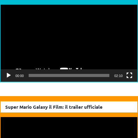
Video
Player
00:00
02:10
Super Mario Galaxy il Film: il trailer ufficiale
Video
Player