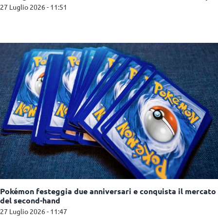
27 Luglio 2026 - 11:51
Pokémon festeggia due anniversari e conquista il mercato
del second-hand
27 Luglio 2026 - 11:47