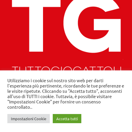
Utilizziamo i cookie sul nostro sito web per darti
l'esperienza più pertinente, ricordando le tue preferenze e
le visite ripetute. Cliccando su "Accetta tutto", acconsenti
TGTUTTOGIOCATTOLI.IT
all'uso di TUTTI i cookie. Tuttavia, è possibile visitare
"Impostazioni Cookie" per fornire un consenso
controllato..
TGTuttogiocattoli.it è il periodico online del
settore toys, che fornisce in tempo reale
Impostazioni Cookie
Accetta tutti
informazioni e aggiornamenti sul mercato, i suoi