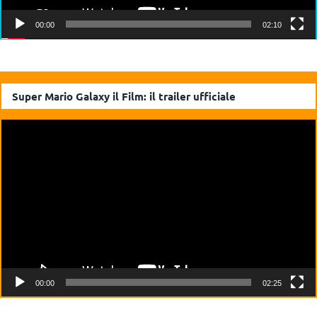
00:00
02:10
Super Mario Galaxy il Film: il trailer ufficiale
Video
Player
00:00
02:25