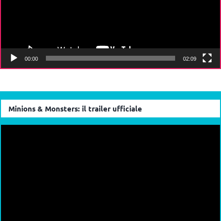
00:00
02:09
Minions & Monsters: il trailer ufficiale
Video
Player