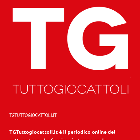
TGTUTTOGIOCATTOLI.IT
TGTuttogiocattoli.it è il periodico online del