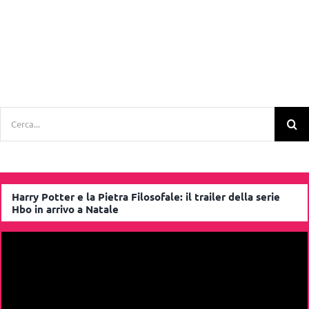
Cerca
per:
Harry Potter e la Pietra Filosofale: il trailer della serie
Hbo in arrivo a Natale
Video
Player