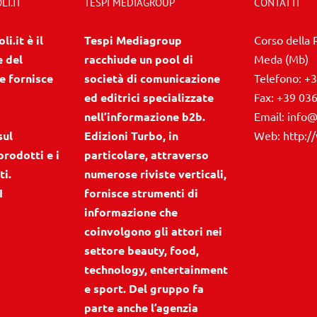
I.IT
TESPI MEDIAGROUP
CONTATTI
i.it è il
Tespi Mediagroup
Corso della 
e del
racchiude un pool di
Meda (Mb)
e fornisce
società di comunicazione
Telefono:
+3
ed editrici specializzate
Fax:
+39 03
nell’informazione b2b.
Email:
info@
sul
Edizioni Turbo, in
Web:
http:/
prodotti e i
particolare, attraverso
ti.
numerose riviste verticali,
I
fornisce strumenti di
informazione che
coinvolgono gli attori nei
settore beauty, food,
technology, entertainment
e sport. Del gruppo fa
parte anche l’agenzia