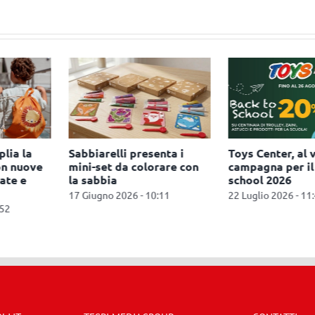
l via la
Faba punta
Hasbro lanci
 il back to
sull’intrattenimento
linea kidult 
screen-free per i viaggi
15 Luglio 2026 
estivi
 11:45
15 Luglio 2026 - 12:52