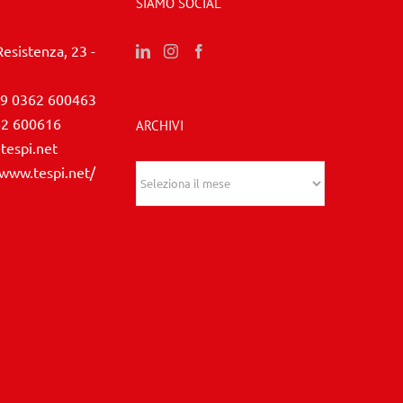
SIAMO SOCIAL
Resistenza, 23 -
9 0362 600463
62 600616
ARCHIVI
tespi.net
/www.tespi.net/
Archivi