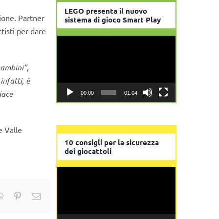
LEGO presenta il nuovo
ione. Partner
sistema di gioco Smart Play
tisti per dare
Video
Player
 bambini”
,
infatti, è
iace
00:00
01:04
e Valle
10 consigli per la sicurezza
dei giocattoli
Video
Player
kedIn
WhatsApp
Pinterest
Email