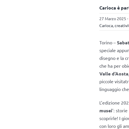
Carioca è par
27 Marzo 2025 -
Carioca
,
creativi
Torino –
Sabat
speciale appun
disegno e la cr
che ha per obi
Valle d’Aosta
piccole visitat
linguaggio che
L’edizione 202
musei
’: stori
scoprirle! I gi
con loro gli a