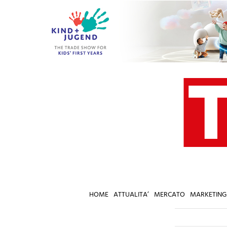
Salta
al
contenuto
HOME
ATTUALITA’
MERCATO
MARKETING