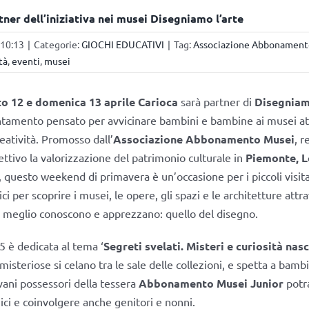
tner dell’iniziativa nei musei Disegniamo l’arte
 10:13
|
Categorie:
GIOCHI EDUCATIVI
|
Tag:
Associazione Abbonament
tà
,
eventi
,
musei
o 12 e domenica 13 aprile
Carioca
sarà partner di
Disegniam
tamento pensato per avvicinare bambini e bambine ai musei att
eatività. Promosso dall’
Associazione Abbonamento Musei
, r
ettivo la valorizzazione del patrimonio culturale in
Piemonte, 
, questo weekend di primavera è un’occasione per i piccoli visita
rici per scoprire i musei, le opere, gli spazi e le architetture attra
 meglio conoscono e apprezzano: quello del disegno.
5 è dedicata al tema ‘
Segreti svelati. Misteri e curiosità nasc
e misteriose si celano tra le sale delle collezioni, e spetta a bam
ovani possessori della tessera
Abbonamento Musei Junior
potr
mici e coinvolgere anche genitori e nonni.