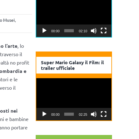
Player
o Musei
,
00:00
02:10
o l’arte
, lo
raverso il
ealtà no profit
Super Mario Galaxy il Film: il
trailer ufficiale
Lombardia e
tori e le
Video
verso il
Player
osti nei
00:00
02:25
bini e bambine
anno portare