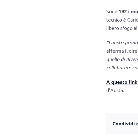
Sono
192 i mu
tecnico è Cario
libero sfogo a
“I nostri prodo
afferma il dir
quello di diven
collaborare co
A questo link
d’Aosta.
Condividi q