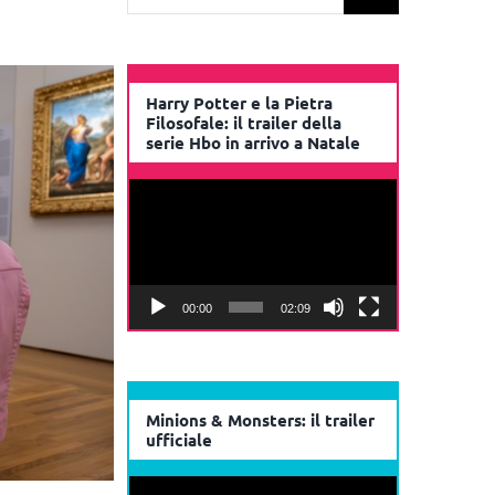
per:
Harry Potter e la Pietra
Filosofale: il trailer della
serie Hbo in arrivo a Natale
Video
Player
00:00
02:09
Minions & Monsters: il trailer
ufficiale
Video