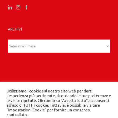
ARCHIVI
Archivi
Utilizziamo i cookie sul nostro sito web per darti
© 2020 Edizioni Turbo by Tespi Mediagroup -
l'esperienza più pertinente, ricordando le tue preferenze e
le visite ripetute. Cliccando su "Accetta tutto", acconsenti
Direttore: Angelo Frigerio -
Privacy Policy
-
Cookie
all'uso di TUTTI i cookie. Tuttavia, è possibile visitare
Policy
- P.IVA 03632610964
"Impostazioni Cookie" per fornire un consenso
controllato..