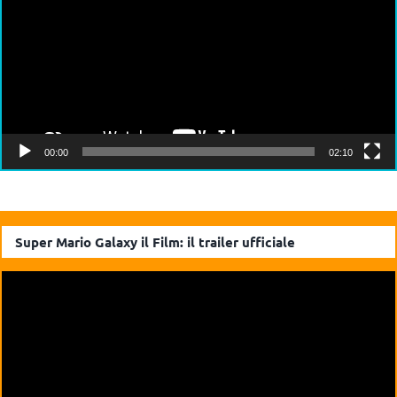
00:00
02:10
Super Mario Galaxy il Film: il trailer ufficiale
Video
Player