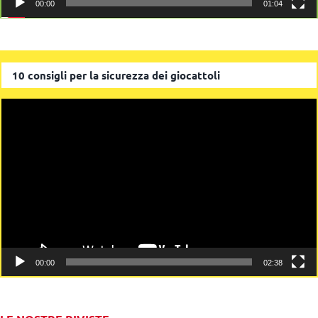
00:00
01:04
10 consigli per la sicurezza dei giocattoli
Video
Player
00:00
02:38