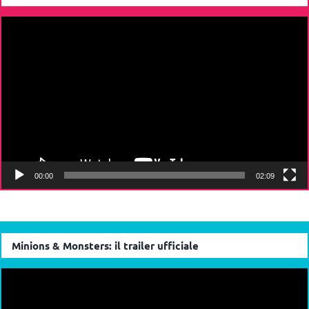
Video
Player
00:00
02:09
Minions & Monsters: il trailer ufficiale
Video
Player