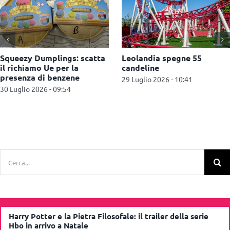
AliExpress: maxi multa da
Spielwarenmesse 2027
550 milioni di euro per la
amplia l’offerta con i
vendita di prodotti illegali
Manufacturing Services
27 Luglio 2026 - 11:09
27 Luglio 2026 - 10:52
Cerca
per:
Harry Potter e la Pietra Filosofale: il trailer della serie
Hbo in arrivo a Natale