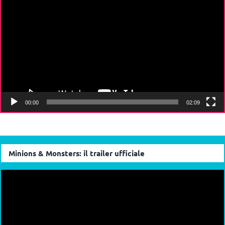
Player
00:00
02:09
Minions & Monsters: il trailer ufficiale
Video
Player