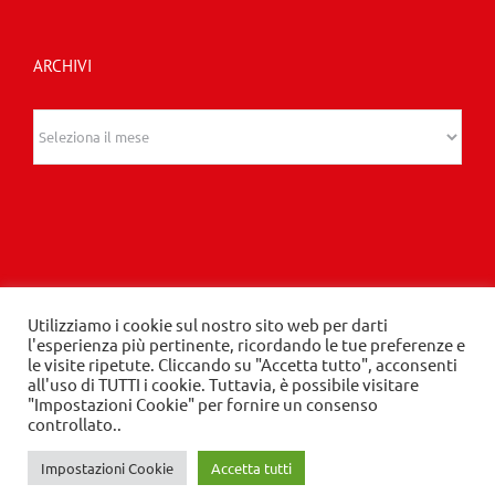
ARCHIVI
Archivi
Utilizziamo i cookie sul nostro sito web per darti
© 2020 Edizioni Turbo by Tespi Mediagroup -
l'esperienza più pertinente, ricordando le tue preferenze e
le visite ripetute. Cliccando su "Accetta tutto", acconsenti
Direttore: Angelo Frigerio -
Privacy Policy
-
Cookie
all'uso di TUTTI i cookie. Tuttavia, è possibile visitare
Policy
- P.IVA 03632610964
"Impostazioni Cookie" per fornire un consenso
controllato..
Impostazioni Cookie
Accetta tutti
LinkedIn
Instagram
Facebook