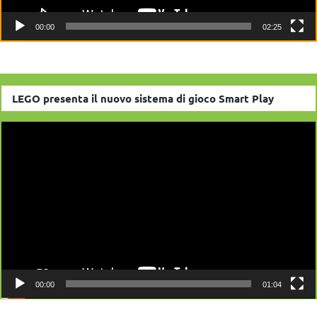
00:00
02:25
LEGO presenta il nuovo sistema di gioco Smart Play
Video
Player
00:00
01:04