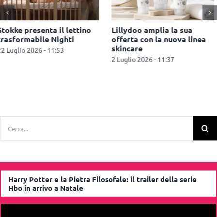
Lillydoo amplia la sua
Generazione G, si rinnova il
offerta con la nuova linea
sostegno alle famiglie
skincare
fragili
2 Luglio 2026 - 11:37
22 Giugno 2026 - 13:05
Cerca
per:
Harry Potter e la Pietra Filosofale: il trailer della serie
Hbo in arrivo a Natale
Video