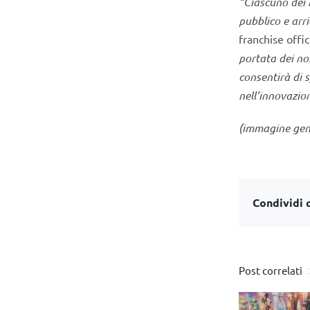
“Ciascuno dei n
pubblico e arri
franchise offi
portata dei no
consentirà di 
nell’innovazio
(immagine gen
Condividi q
Post correlati