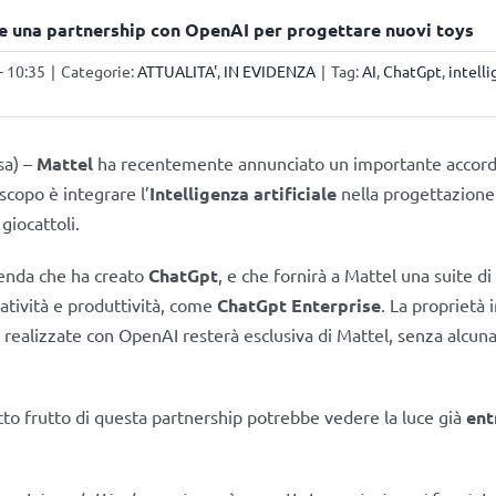
e una partnership con OpenAI per progettare nuovi toys
- 10:35
|
Categorie:
ATTUALITA'
,
IN EVIDENZA
|
Tag:
AI
,
ChatGpt
,
intelli
sa) –
Mattel
ha recentemente annunciato un importante accord
i scopo è integrare l’
Intelligenza artificiale
nella progettazione
giocattoli.
ienda che ha creato
ChatGpt
, e che fornirà a Mattel una suite d
atività e produttività, come
ChatGpt Enterprise
. La proprietà 
i realizzate con OpenAI resterà esclusiva di Mattel, senza alcun
tto frutto di questa partnership potrebbe vedere la luce già
ent