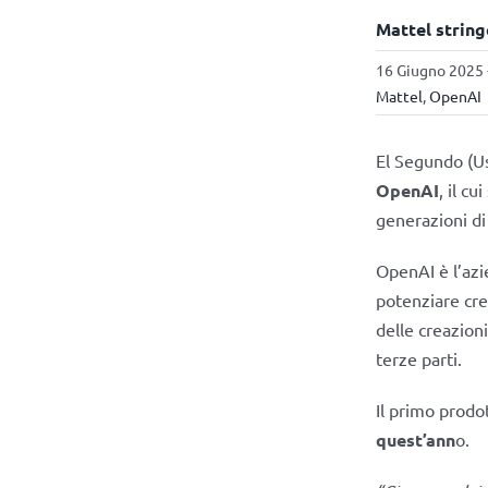
Mattel string
16 Giugno 2025 
Mattel
,
OpenAI
El Segundo (U
OpenAI
, il cu
generazioni di 
OpenAI è l’az
potenziare cre
delle creazion
terze parti.
Il primo prodo
quest’ann
o.