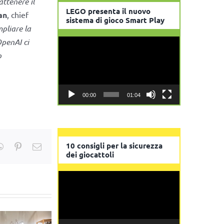
attenere il
LEGO presenta il nuovo
an
, chief
sistema di gioco Smart Play
pliare la
OpenAI ci
Video
p
Player
00:00
01:04
10 consigli per la sicurezza
kedIn
WhatsApp
Pinterest
Email
dei giocattoli
Video
Player