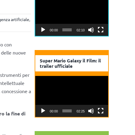
Player
genza artificiale
,
00:00
02:10
o con
 delle nuove
Super Mario Galaxy il Film: il
trailer ufficiale
i strumenti per
Video
intellettuale
Player
a concessione a
00:00
02:25
ro la fine di