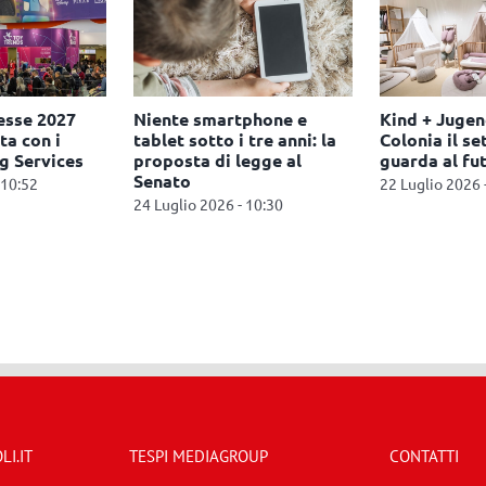
end 2026, a
Squeezy Dumplings:
Leolandia
 settore baby
scatta il richiamo Ue per
candeline
futuro
la presenza di benzene
29 Luglio 2
26 - 12:22
30 Luglio 2026 - 09:54
I.IT
TESPI MEDIAGROUP
CONTATTI