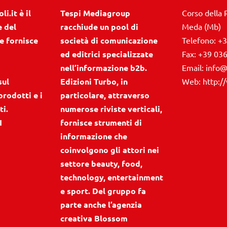
i.it è il
Tespi Mediagroup
Corso della 
e del
racchiude un pool di
Meda (Mb)
e fornisce
società di comunicazione
Telefono:
+3
ed editrici specializzate
Fax:
+39 03
nell’informazione b2b.
Email:
info@
sul
Edizioni Turbo, in
Web:
http:/
prodotti e i
particolare, attraverso
ti.
numerose riviste verticali,
I
fornisce strumenti di
informazione che
coinvolgono gli attori nei
settore beauty, food,
technology, entertainment
e sport. Del gruppo fa
parte anche l’agenzia
creativa Blossom