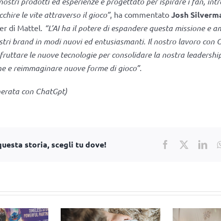
ostri prodotti ed esperienze è progettato per ispirare i fan, intr
cchire le vite attraverso il gioco”
, ha commentato
Josh Silverm
cer di Mattel.
“L’AI ha il potere di espandere questa missione e am
stri brand in modi nuovi ed entusiasmanti. Il nostro lavoro con 
sfruttare le nuove tecnologie per consolidare la nostra leadershi
ne e reimmaginare nuove forme di gioco”.
erata con ChatGpt)
uesta storia, scegli tu dove!
Facebook
X
Lin