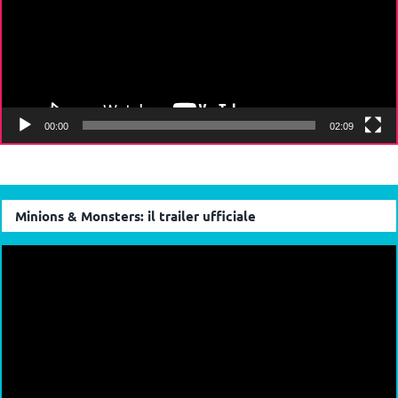
00:00
02:09
Minions & Monsters: il trailer ufficiale
Video
Player