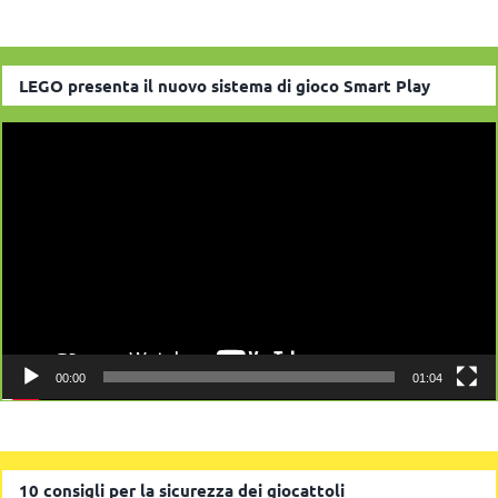
LEGO presenta il nuovo sistema di gioco Smart Play
Video
Player
00:00
01:04
10 consigli per la sicurezza dei giocattoli