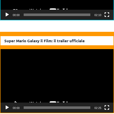
00:00
02:10
Super Mario Galaxy il Film: il trailer ufficiale
Video
Player
00:00
02:25