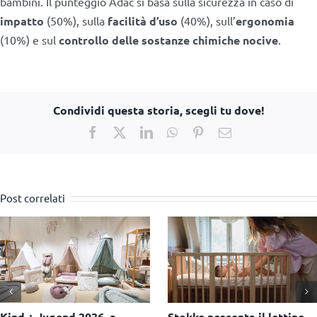
bambini. Il punteggio Adac si basa sulla sicurezza in caso di
impatto
(50%), sulla
facilità d’uso
(40%), sull’
ergonomia
(10%) e sul
controllo delle sostanze chimiche nocive
.
Condividi questa storia, scegli tu dove!
Facebook
X
LinkedIn
WhatsApp
Pinterest
Email
Post correlati
Lillydoo amplia la sua
Generazione G, si rinnova il