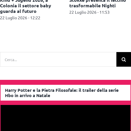
offerta con la nuova linea
sostegno alle famiglie
skincare
fragili
2 Luglio 2026 - 11:37
22 Giugno 2026 - 13:05
Cerca
per:
Harry Potter e la Pietra Filosofale: il trailer della serie
Hbo in arrivo a Natale
Video
Player