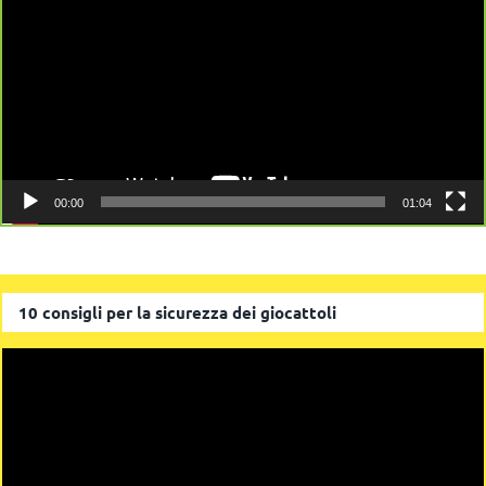
00:00
01:04
10 consigli per la sicurezza dei giocattoli
Video
Player