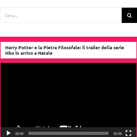
Cerca
per:
Harry Potter e la Pietra Filosofale: il trailer della serie
Hbo in arrivo a Natale
Video
Player
00:00
02:09