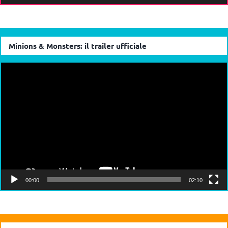
Minions & Monsters: il trailer ufficiale
Video
Player
00:00
02:10