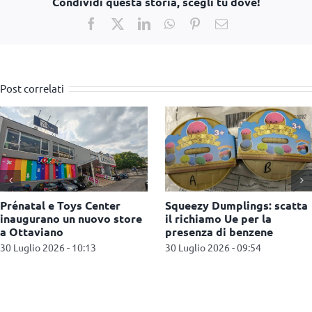
Condividi questa storia, scegli tu dove!
Facebook
X
LinkedIn
WhatsApp
Pinterest
Email
Post correlati
AliExpress: maxi multa da
Kind + Jugend 2026, a
550 milioni di euro per la
Colonia il settore baby
vendita di prodotti illegali
guarda al futuro
27 Luglio 2026 - 11:09
22 Luglio 2026 - 12:22