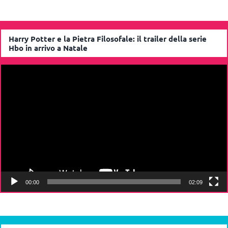
Harry Potter e la Pietra Filosofale: il trailer della serie
Hbo in arrivo a Natale
Video
Player
00:00
02:09