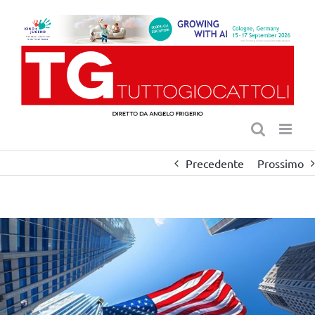
Salta
al
contenuto
Precedente
Prossimo