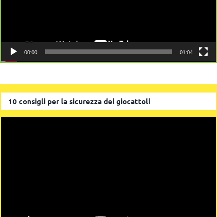
00:00
01:04
10 consigli per la sicurezza dei giocattoli
Video
Player