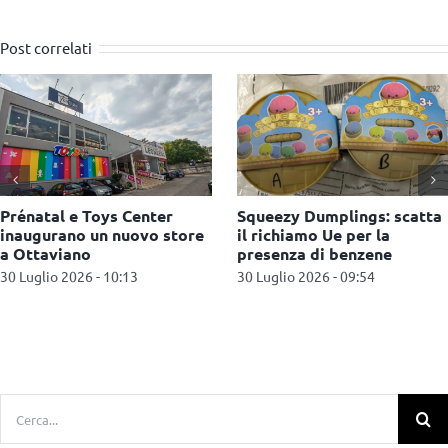
Post correlati
AliExpress: maxi multa da
Kind + Jugend 2026, a
550 milioni di euro per la
Colonia il settore baby
vendita di prodotti illegali
guarda al futuro
27 Luglio 2026 - 11:09
22 Luglio 2026 - 12:22
Cerca
per: