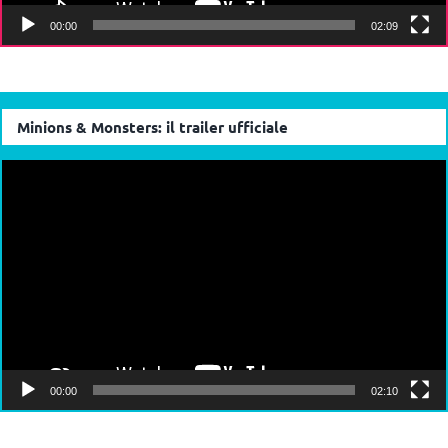
Minions & Monsters: il trailer ufficiale
Video
Player
00:00
02:10