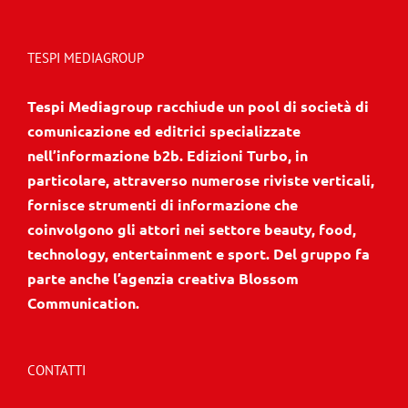
TESPI MEDIAGROUP
Tespi Mediagroup racchiude un pool di società di
comunicazione ed editrici specializzate
nell’informazione b2b. Edizioni Turbo, in
particolare, attraverso numerose riviste verticali,
fornisce strumenti di informazione che
coinvolgono gli attori nei settore beauty, food,
technology, entertainment e sport. Del gruppo fa
parte anche l’agenzia creativa Blossom
Communication.
CONTATTI
Corso della Resistenza, 23 - Meda (Mb)
Telefono:
+39 0362 600463