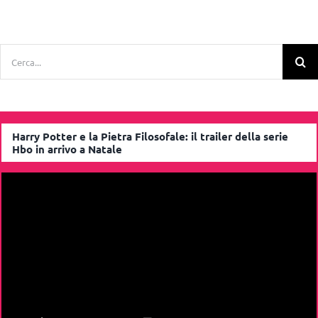
Cerca
per:
Harry Potter e la Pietra Filosofale: il trailer della serie
Hbo in arrivo a Natale
Video
Player
00:00
02:09