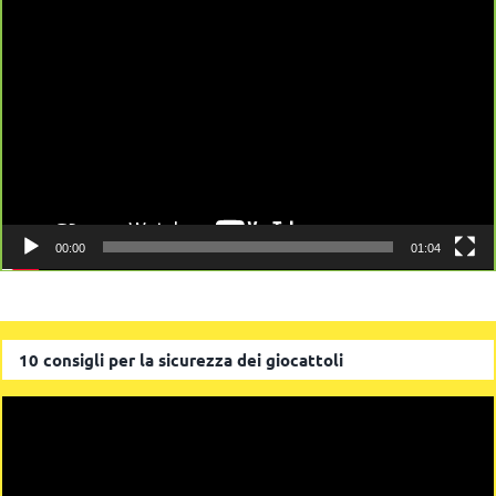
00:00
01:04
10 consigli per la sicurezza dei giocattoli
Video
Player