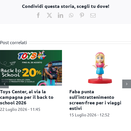
Condividi questa storia, scegli tu dove!
Facebook
X
LinkedIn
WhatsApp
Pinterest
Email
Post correlati
Hasbro lancia Blooms, la
Città del sole: Il gioco di
linea kidult di Play-Doh
inOrto fa tappa a Pavia
15 Luglio 2026 - 12:39
24 Giugno 2026 - 11:28