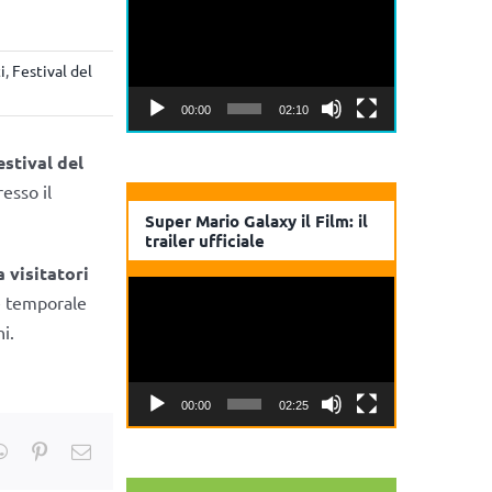
Player
i
,
Festival del
00:00
02:10
estival del
esso il
Super Mario Galaxy il Film: il
trailer ufficiale
 visitatori
Video
ne temporale
Player
i.
00:00
02:25
kedIn
WhatsApp
Pinterest
Email