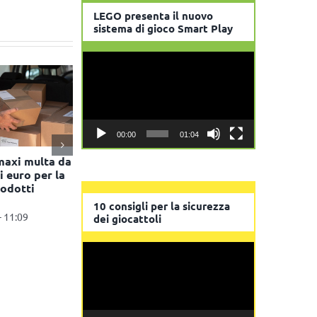
LEGO presenta il nuovo
sistema di gioco Smart Play
Video
Player
00:00
01:04
maxi multa da
i euro per la
rodotti
10 consigli per la sicurezza
- 11:09
dei giocattoli
Video
Player