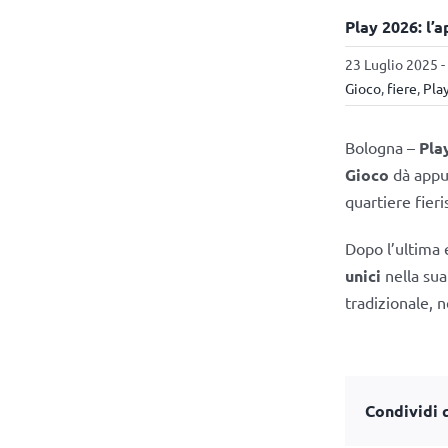
Play 2026: l’
23 Luglio 2025 -
Gioco
,
fiere
,
Pla
Bologna –
Pla
Gioco
dà appu
quartiere fier
Dopo l’ultima 
unici
nella sua
tradizionale, 
Condividi q