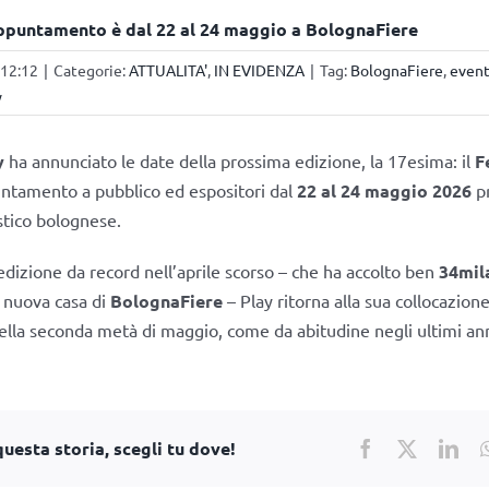
appuntamento è dal 22 al 24 maggio a BolognaFiere
 12:12
|
Categorie:
ATTUALITA'
,
IN EVIDENZA
|
Tag:
BolognaFiere
,
event
y
y
ha annunciato le date della prossima edizione, la 17esima: il
F
ntamento a pubblico ed espositori dal
22 al 24 maggio 2026
pr
istico bolognese.
edizione da record nell’aprile scorso – che ha accolto ben
34mila
 nuova casa di
BolognaFiere
– Play ritorna alla sua collocazio
nella seconda metà di maggio, come da abitudine negli ultimi ann
uesta storia, scegli tu dove!
Facebook
X
Lin