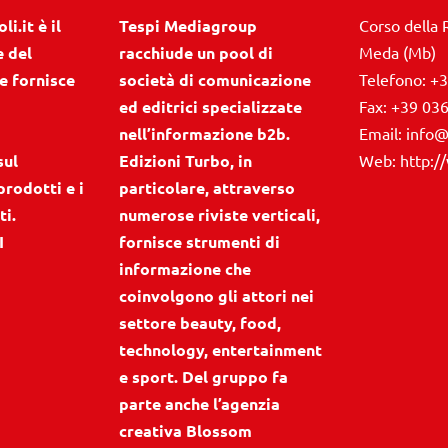
i.it è il
Tespi Mediagroup
Corso della 
e del
racchiude un pool di
Meda (Mb)
e fornisce
società di comunicazione
Telefono:
+3
ed editrici specializzate
Fax:
+39 03
nell’informazione b2b.
Email:
info@
sul
Edizioni Turbo, in
Web:
http:/
prodotti e i
particolare, attraverso
ti.
numerose riviste verticali,
I
fornisce strumenti di
informazione che
coinvolgono gli attori nei
settore beauty, food,
technology, entertainment
e sport. Del gruppo fa
parte anche l’agenzia
creativa Blossom