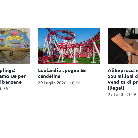
lings:
Leolandia spegne 55
AliExpress: 
hiamo Ue per
candeline
550 milioni d
i benzene
vendita di p
29 Luglio 2026 - 10:41
illegali
 09:54
27 Luglio 2026 