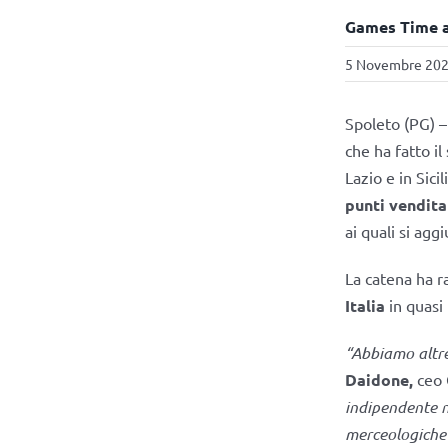
Games Time ap
5 Novembre 2025
Spoleto (PG) 
che ha fatto il
Lazio e in Sici
punti vendita
ai quali si ag
La catena ha r
Italia
in quasi 
“Abbiamo altre
Daidone,
ceo 
indipendente n
merceologiche 