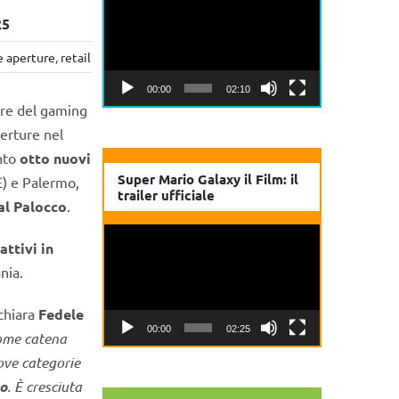
Player
25
 aperture
,
retail
00:00
02:10
tore del gaming
erture nel
ato
otto nuovi
Super Mario Galaxy il Film: il
E) e Palermo,
trailer ufficiale
al Palocco
.
Video
attivi in
Player
nia.
ichiara
Fedele
00:00
02:25
come catena
ove categorie
lo
. È cresciuta