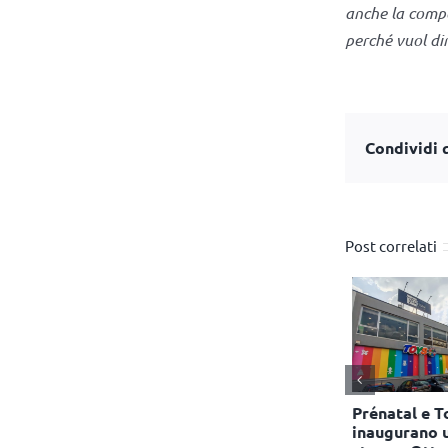
anche la compo
perché vuol di
Condividi q
Post correlati
ra due nuovi
PlayStation 6, il prezzo al
Prénatal e To
a
lancio potrebbe superare
inaugurano u