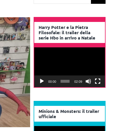
per:
Harry Potter e la Pietra
Filosofale: il trailer della
serie Hbo in arrivo a Natale
Video
Player
00:00
02:09
Minions & Monsters: il trailer
ufficiale
Video