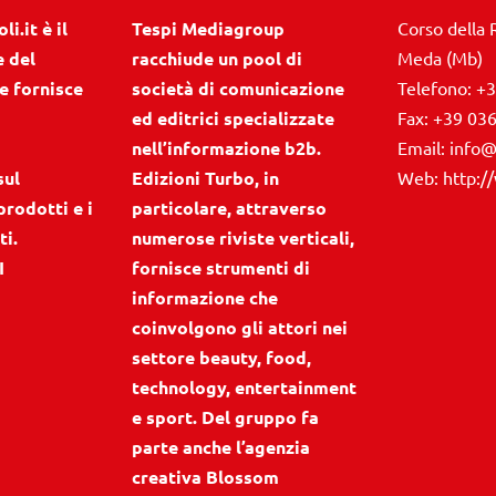
i.it è il
Tespi Mediagroup
Corso della 
e del
racchiude un pool di
Meda (Mb)
e fornisce
società di comunicazione
Telefono:
+3
ed editrici specializzate
Fax:
+39 03
nell’informazione b2b.
Email:
info@
sul
Edizioni Turbo, in
Web:
http:/
prodotti e i
particolare, attraverso
ti.
numerose riviste verticali,
I
fornisce strumenti di
informazione che
coinvolgono gli attori nei
settore beauty, food,
technology, entertainment
e sport. Del gruppo fa
parte anche l’agenzia
creativa Blossom