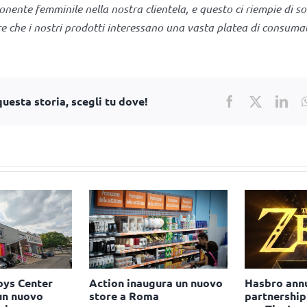
nente femminile nella nostra clientela, e questo ci riempie di so
re che i nostri prodotti interessano una vasta platea di consumat
uesta storia, scegli tu dove!
Facebook
X
Lin
ys Center
Action inaugura un nuovo
Hasbro annu
n nuovo
store a Roma
partnership 