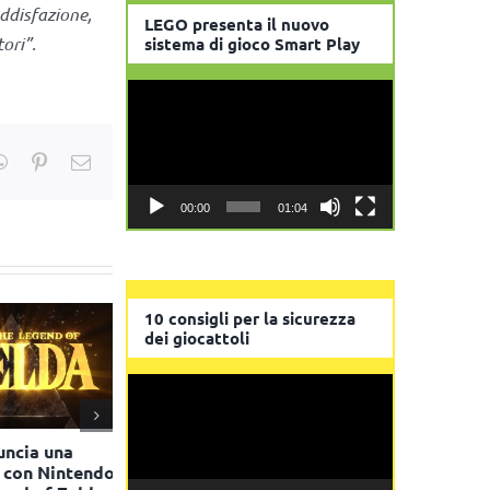
ddisfazione,
LEGO presenta il nuovo
ori”.
sistema di gioco Smart Play
Video
Player
kedIn
WhatsApp
Pinterest
Email
00:00
01:04
10 consigli per la sicurezza
dei giocattoli
Video
Player
ncia una
Venturelli cessa l’attività
Action inau
con Nintendo
dopo oltre 60 anni di
store in Sici