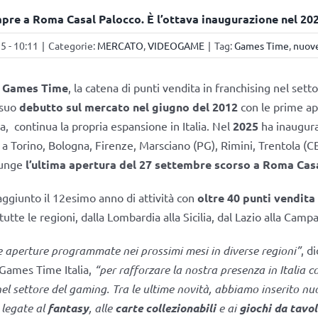
re a Roma Casal Palocco. È l’ottava inaugurazione nel 20
 - 10:11
|
Categorie:
MERCATO
,
VIDEOGAME
|
Tag:
Games Time
,
nuove
–
Games Time
, la catena di punti vendita in franchising nel set
 suo
debutto sul mercato nel giugno del 2012
con le prime ap
lia, continua la propria espansione in Italia. Nel
2025
ha inaugur
a Torino, Bologna, Firenze, Marsciano (PG), Rimini, Trentola (C
giunge
l’ultima apertura del 27 settembre scorso a Roma Cas
aggiunto il 12esimo anno di attività con
oltre 40 punti vendita 
tutte le regioni, dalla Lombardia alla Sicilia, dal Lazio alla Campa
 aperture programmate nei prossimi mesi in diverse regioni”
, d
Games Time Italia,
“per rafforzare la nostra presenza in Italia 
el settore del gaming. Tra le ultime novità, abbiamo inserito nu
legate al
fantasy
, alle
carte collezionabili
e ai
giochi da tavo