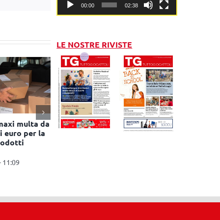
00:00
02:38
LE NOSTRE RIVISTE
maxi multa da
i euro per la
rodotti
- 11:09