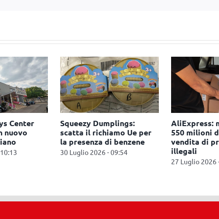
ys Center
Squeezy Dumplings:
AliExpress: 
n nuovo
scatta il richiamo Ue per
550 milioni d
viano
la presenza di benzene
vendita di p
illegali
 10:13
30 Luglio 2026 - 09:54
27 Luglio 2026 