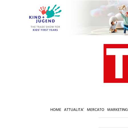
Salta
al
contenuto
HOME
ATTUALITA’
MERCATO
MARKETING