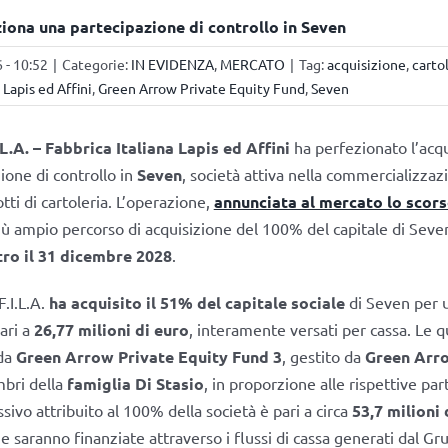
eziona una partecipazione di controllo in Seven
 - 10:52
|
Categorie:
IN EVIDENZA
,
MERCATO
|
Tag:
acquisizione
,
carto
 Lapis ed Affini
,
Green Arrow Private Equity Fund
,
Seven
.L.A. – Fabbrica Italiana Lapis ed Affini
ha perfezionato l’acqu
ione di controllo in
Seven
, società attiva nella commercializzazi
tti di cartoleria. L’operazione,
annunciata al mercato lo sco
più ampio percorso di acquisizione del 100% del capitale di Seven
tro il 31 dicembre 2028
.
F.I.L.A.
ha acquisito il 51% del capitale sociale
di Seven per 
ari a
26,77 milioni di euro
, interamente versati per cassa. Le 
 da
Green Arrow Private Equity Fund 3
, gestito da
Green Arro
mbri della
famiglia Di Stasio
, in proporzione alle rispettive part
sivo attribuito al 100% della società è pari a circa
53,7 milioni 
e saranno finanziate attraverso i flussi di cassa generati dal Gru