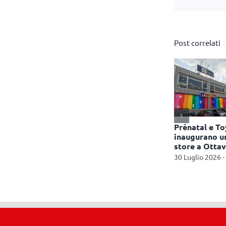
Post correlati
ra un nuovo
Nasce Combo Festival: a
Prénatal e To
Milano il nuovo
inaugurano u
appuntamento dedicato
store a Otta
12:17
ai giochi da tavolo
30 Luglio 2026 -
16 Luglio 2026 - 15:53