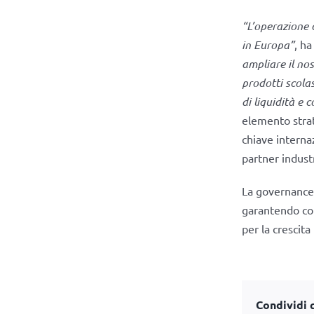
“L’operazione c
in Europa”
, ha
ampliare il no
prodotti scola
di liquidità e 
elemento strat
chiave internaz
partner industr
La governance
garantendo con
per la crescita
Condividi q