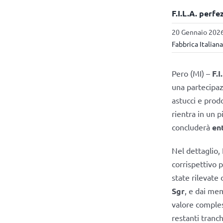
F.I.L.A. perf
20 Gennaio 2026
Fabbrica Italiana
Pero (MI) –
F.I
una partecipaz
astucci e prodo
rientra in un 
concluderà
en
Nel dettaglio, 
corrispettivo p
state rilevate
Sgr
, e dai me
valore comples
restanti tranch