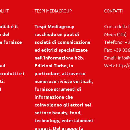
I.IT
TESPI MEDIAGROUP
CONTATTI
i.it è il
Tespi Mediagroup
Corso della 
e del
racchiude un pool di
Meda (Mb)
e fornisce
società di comunicazione
Telefono:
+3
ed editrici specializzate
Fax:
+39 03
nell’informazione b2b.
Email:
info@
sul
Edizioni Turbo, in
Web:
http:/
prodotti e i
particolare, attraverso
ti.
numerose riviste verticali,
I
fornisce strumenti di
informazione che
coinvolgono gli attori nei
settore beauty, food,
technology, entertainment
e sport. Del gruppo fa