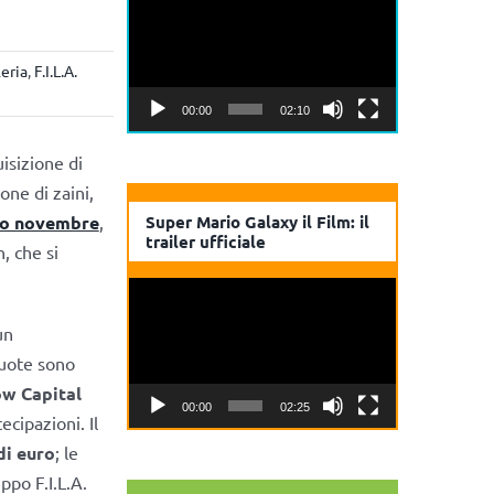
Player
leria
,
F.I.L.A.
00:00
02:10
isizione di
one di zaini,
rso novembre
,
Super Mario Galaxy il Film: il
trailer ufficiale
, che si
Video
Player
un
quote sono
w Capital
00:00
02:25
ecipazioni. Il
di euro
; le
ppo F.I.L.A.