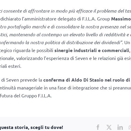
i consente di affrontare in modo più efficace il problema del tas
 dichiarato l’amministratore delegato di F.I.L.A. Group
Massimo
stro portafoglio marchi e di consolidare la nostra presenza nel 
stici, mantenendo al contempo un elevato livello di redditività e
confermando la nostra politica di distribuzione dei dividendi”
. Un
egico riguarda le possibili
sinergie industriali e commerciali
ionale, valorizzando l’esperienza di Seven e le relazioni già esi
iali esteri.
 di Seven prevede la
conferma di Aldo Di Stasio nel ruolo di
tinuità manageriale in una fase di integrazione che si preannu
 futura del Gruppo F.I.L.A.
uesta storia, scegli tu dove!
Facebook
X
Lin