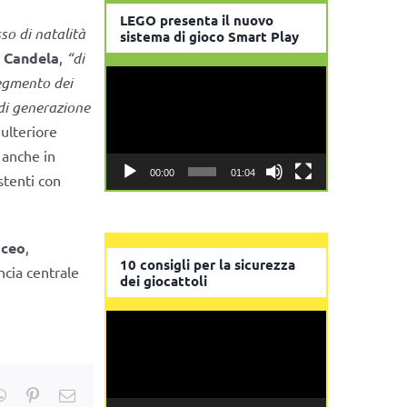
LEGO presenta il nuovo
so di natalità
sistema di gioco Smart Play
 Candela
,
“di
Video
segmento dei
Player
 di generazione
 ulteriore
, anche in
00:00
01:04
stenti con
 ceo
,
10 consigli per la sicurezza
ncia centrale
dei giocattoli
Video
Player
kedIn
WhatsApp
Pinterest
Email