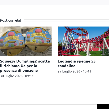
Post correlati
AliExpress: maxi multa da
Spielwarenmesse 2027
550 milioni di euro per la
amplia l’offerta con i
vendita di prodotti illegali
Manufacturing Services
27 Luglio 2026 - 11:09
27 Luglio 2026 - 10:52
Cerca