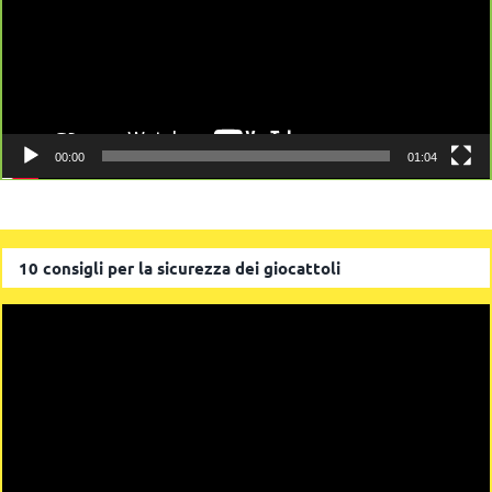
00:00
01:04
10 consigli per la sicurezza dei giocattoli
Video
Player