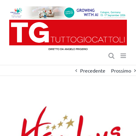
Salta
al
contenuto
Precedente
Prossimo