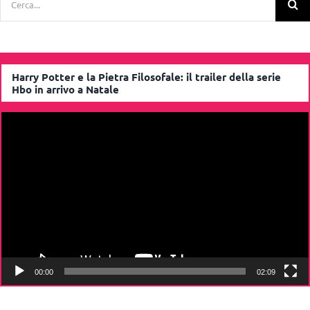
per:
Harry Potter e la Pietra Filosofale: il trailer della serie
Hbo in arrivo a Natale
Video
Player
00:00
02:09