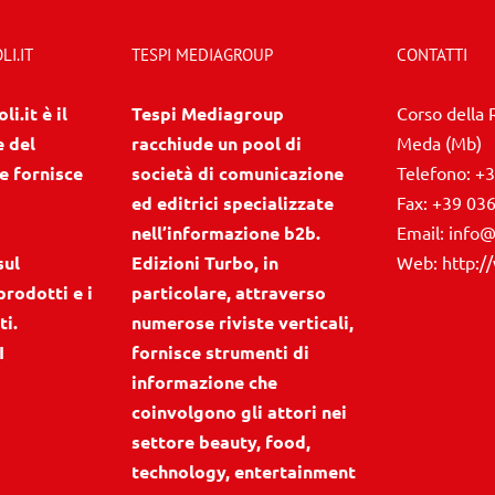
I.IT
TESPI MEDIAGROUP
CONTATTI
i.it è il
Tespi Mediagroup
Corso della 
e del
racchiude un pool di
Meda (Mb)
e fornisce
società di comunicazione
Telefono:
+3
ed editrici specializzate
Fax:
+39 03
nell’informazione b2b.
Email:
info@
sul
Edizioni Turbo, in
Web:
http:/
prodotti e i
particolare, attraverso
ti.
numerose riviste verticali,
I
fornisce strumenti di
informazione che
coinvolgono gli attori nei
settore beauty, food,
technology, entertainment
e sport. Del gruppo fa