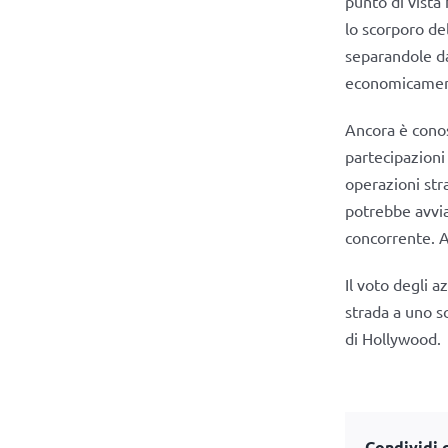
punto di vista 
lo scorporo de
separandole da
economicamen
Ancora è cono
partecipazioni 
operazioni str
potrebbe avvia
concorrente. A
Il voto degli a
strada a uno s
di Hollywood.
Condividi q