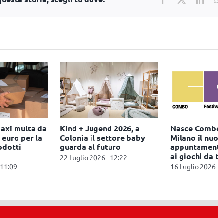
lings:
Talking Tom Heroes
Monopoly di
hiamo Ue per
debutta nei cinema
reality game
i benzene
italiani ed europei
27 Luglio 2026 
 09:54
27 Luglio 2026 - 11:51