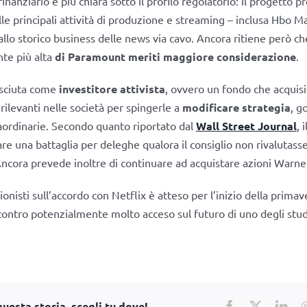
finanziario e più chiara sotto il profilo regolatorio: il progetto p
lle principali attività di produzione e streaming – inclusa Hbo M
llo storico business delle news via cavo. Ancora ritiene però c
te più alta
di Paramount meriti maggiore considerazione
.
sciuta come
investitore attivista
, ovvero un fondo che acquis
rilevanti nelle società per spingerle a
modificare strategia
, g
aordinarie. Secondo quanto riportato dal
Wall Street Journal
, 
re una battaglia per deleghe qualora il consiglio non rivalutass
ncora prevede inoltre di continuare ad acquistare azioni Warne
zionisti sull’accordo con Netflix è atteso per l’inizio della prima
contro potenzialmente molto acceso sul futuro di uno degli studi
uesta storia, scegli tu dove!
Facebook
X
Lin