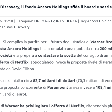
Discovery, il fondo Ancora Holdings sfida il board e sosti
6 - 15:10
|
Categorie:
CINEMA & TV
,
IN EVIDENZA
|
Tag:
Ancora Holding
er Bros. Discovery
 Si complica la partita per il futuro degli studios di
Warner Bro
ista Ancora Holdings
ha accumulato una quota da circa
200 mi
società
e si prepara a
contestare la scelta
del consiglio di amm
fferta di Netflix
, appoggiando invece la proposta rivale di Par
ta da David Ellison.
so sul piatto circa
82,7 miliardi di dollari
(70,3 miliardi di euro
 La proposta concorrente di
Paramount
arriva invece a
108,4 mil
iliardi di euro).
 di
Warner ha privilegiato l’offerta di Netflix
, ritenendola pi