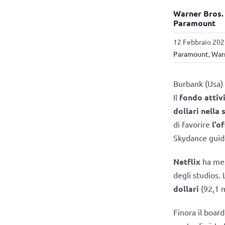
Warner Bros. 
Paramount
12 Febbraio 202
Paramount
,
Warn
Burbank (Usa) –
Il
fondo attiv
dollari nella 
di favorire
l’o
Skydance guida
Netflix
ha mes
degli studios.
dollari
(92,1 m
Finora il board