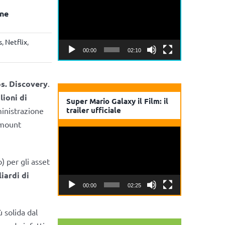
Player
ene
s
,
Netflix
,
00:00
02:10
s. Discovery
.
lioni di
Super Mario Galaxy il Film: il
trailer ufficiale
inistrazione
amount
Video
Player
) per gli asset
iardi di
00:00
02:25
ù solida dal