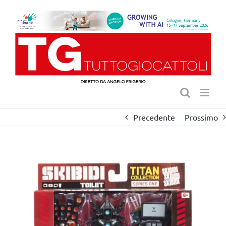
Salta
al
contenuto
Precedente
Prossimo