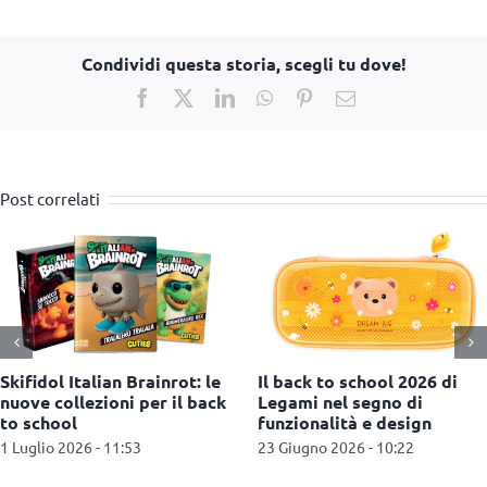
Condividi questa storia, scegli tu dove!
Facebook
X
LinkedIn
WhatsApp
Pinterest
Email
Post correlati
Rubik’s, Perplexus e Tetris
Action taglia il traguardo
partecipano a ‘Fosforo: la
dei 225 store in Italia
festa della scienza’
6 Maggio 2026 - 11:07
20 Maggio 2026 - 11:04