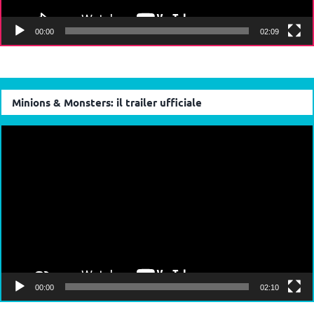
00:00
02:09
Minions & Monsters: il trailer ufficiale
Video
Player
00:00
02:10