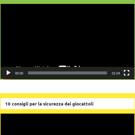
Video
Player
00:00
01:04
10 consigli per la sicurezza dei giocattoli
Video
Player