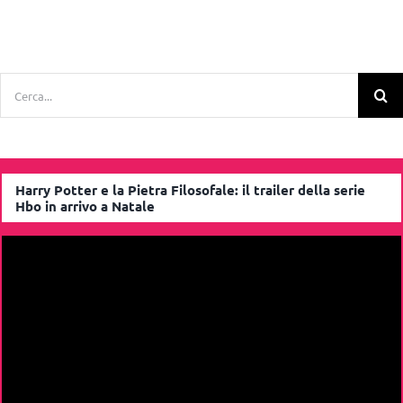
Cerca
per:
Harry Potter e la Pietra Filosofale: il trailer della serie
Hbo in arrivo a Natale
Video
Player