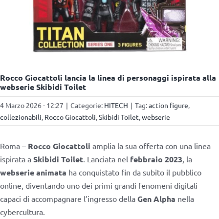
Rocco Giocattoli lancia la linea di personaggi ispirata alla
webserie Skibidi Toilet
4 Marzo 2026 - 12:27
|
Categorie:
HITECH
|
Tag:
action figure
,
collezionabili
,
Rocco Giocattoli
,
Skibidi Toilet
,
webserie
Roma –
Rocco Giocattoli
amplia la sua offerta con una linea
ispirata a
Skibidi Toilet
. Lanciata nel
febbraio 2023
, la
webserie animata
ha conquistato fin da subito il pubblico
online, diventando uno dei primi grandi fenomeni digitali
capaci di accompagnare l’ingresso della
Gen Alpha
nella
cybercultura.