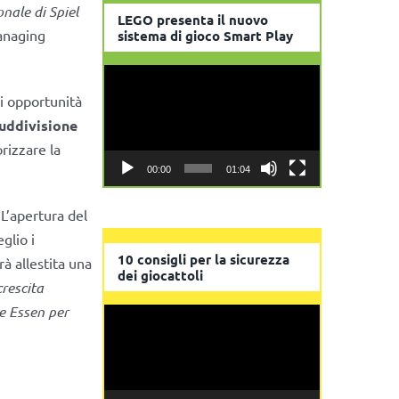
nale di Spiel
LEGO presenta il nuovo
anaging
sistema di gioco Smart Play
Video
Player
ri opportunità
uddivisione
orizzare la
00:00
01:04
 L’apertura del
glio i
10 consigli per la sicurezza
à allestita una
dei giocattoli
crescita
e Essen per
Video
Player