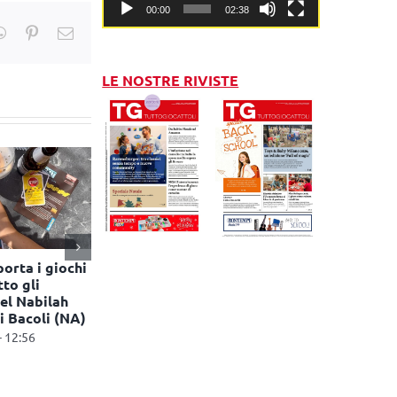
00:00
02:38
kedIn
WhatsApp
Pinterest
Email
LE NOSTRE RIVISTE
porta i giochi
to gli
el Nabilah
i Bacoli (NA)
- 12:56