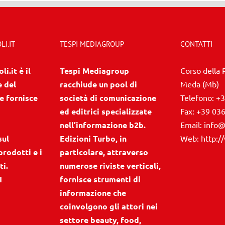
I.IT
TESPI MEDIAGROUP
CONTATTI
i.it è il
Tespi Mediagroup
Corso della 
e del
racchiude un pool di
Meda (Mb)
e fornisce
società di comunicazione
Telefono:
+3
ed editrici specializzate
Fax:
+39 03
nell’informazione b2b.
Email:
info@
sul
Edizioni Turbo, in
Web:
http:/
prodotti e i
particolare, attraverso
ti.
numerose riviste verticali,
I
fornisce strumenti di
informazione che
coinvolgono gli attori nei
settore beauty, food,