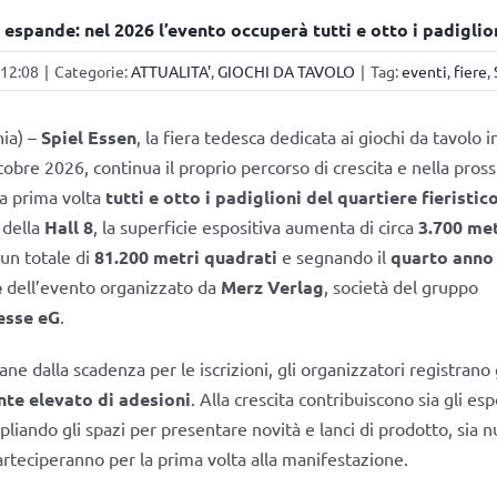
i espande: nel 2026 l’evento occuperà tutti e otto i padiglio
 12:08
|
Categorie:
ATTUALITA'
,
GIOCHI DA TAVOLO
|
Tag:
eventi
,
fiere
,
ia) –
Spiel Essen
, la fiera tedesca dedicata ai giochi da tavolo
ttobre 2026, continua il proprio percorso di crescita e nella pro
la prima volta
tutti e otto i padiglioni del quartiere fieristic
 della
Hall 8
, la superficie espositiva aumenta di circa
3.700 met
un totale di
81.200 metri quadrati
e segnando il
quarto anno
e
dell’evento organizzato da
Merz Verlag
, società del gruppo
esse eG
.
ne dalla scadenza per le iscrizioni, gli organizzatori registrano
te elevato di adesioni
. Alla crescita contribuiscono sia gli espo
liando gli spazi per presentare novità e lanci di prodotto, sia
rteciperanno per la prima volta alla manifestazione.