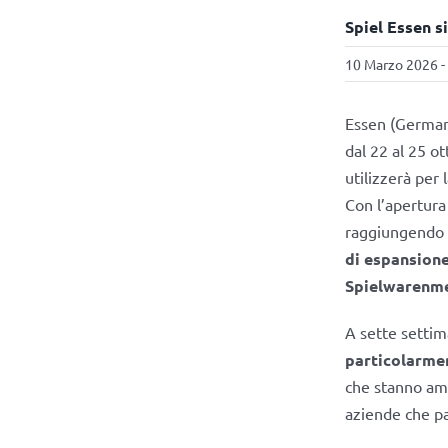
Spiel Essen s
10 Marzo 2026 -
Essen (German
dal 22 al 25 o
utilizzerà per 
Con l’apertura
raggiungendo 
di espansion
Spielwarenm
A sette settima
particolarmen
che stanno amp
aziende che pa