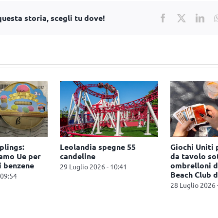
uesta storia, scegli tu dove!
Facebook
X
Lin
lings:
Leolandia spegne 55
Giochi Uniti 
hiamo Ue per
candeline
da tavolo sot
i benzene
ombrelloni d
29 Luglio 2026 - 10:41
Beach Club d
 09:54
28 Luglio 2026 