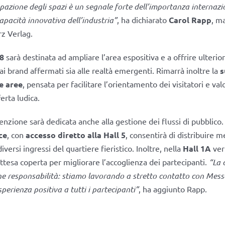
pazione degli spazi è un segnale forte dell’importanza internazio
apacità innovativa dell’industria”
, ha dichiarato
Carol Rapp
, m
rz Verlag.
 8
sarà destinata ad ampliare l’area espositiva e a offrire ulterio
ia ai brand affermati sia alle realtà emergenti. Rimarrà inoltre la
s
e aree
, pensata per facilitare l’orientamento dei visitatori e val
ferta ludica.
enzione sarà dedicata anche alla gestione dei flussi di pubblico.
ce
, con
accesso diretto alla Hall 5
, consentirà di distribuire me
 diversi ingressi del quartiere fieristico. Inoltre, nella
Hall 1A
verr
ttesa coperta per migliorare l’accoglienza dei partecipanti.
“La 
 responsabilità: stiamo lavorando a stretto contatto con Mess
perienza positiva a tutti i partecipanti”
, ha aggiunto Rapp.