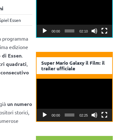
Player
ni
Spiel Essen
00:00
02:10
 in programma
ssima edizione
o di Essen
.
Super Mario Galaxy il Film: il
ri quadrati
,
trailer ufficiale
 consecutivo
Video
Player
 già
un numero
sitori storici,
00:00
02:25
 numerose