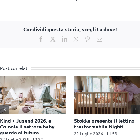
Condividi questa storia, scegli tu dove!
Facebook
X
LinkedIn
WhatsApp
Pinterest
Email
Post correlati
Lillydoo amplia la sua
Generazione G, si rinnova il
offerta con la nuova linea
sostegno alle famiglie
skincare
fragili
2 Luglio 2026 - 11:37
22 Giugno 2026 - 13:05