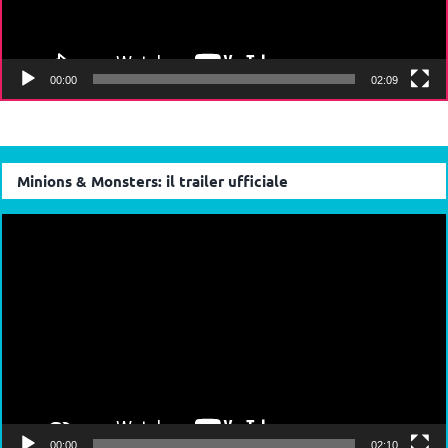
00:00
02:09
Minions & Monsters: il trailer ufficiale
Video
Player
00:00
02:10