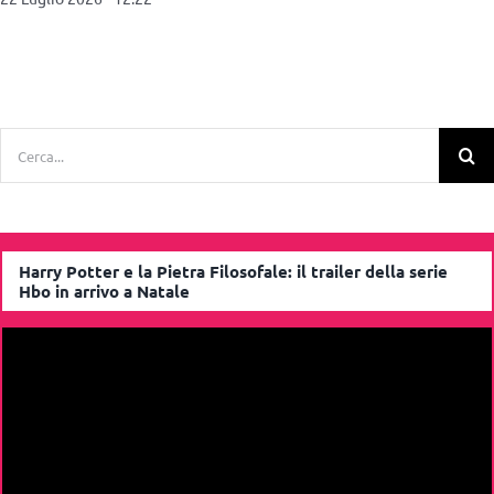
Cerca
per:
Harry Potter e la Pietra Filosofale: il trailer della serie
Hbo in arrivo a Natale
Video
Player