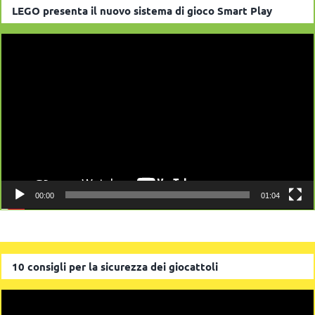
LEGO presenta il nuovo sistema di gioco Smart Play
Video
Player
00:00
01:04
10 consigli per la sicurezza dei giocattoli
Video