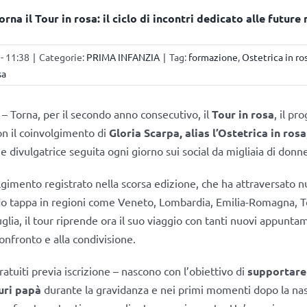
rna il Tour in rosa: il ciclo di incontri dedicato alle futur
- 11:38
|
Categorie:
PRIMA INFANZIA
|
Tag:
formazione
,
Ostetrica in ro
sa
– Torna, per il secondo anno consecutivo, il
Tour in rosa
, il pr
n il coinvolgimento di
Gloria Scarpa, alias l’Ostetrica in rosa
e divulgatrice seguita ogni giorno sui social da migliaia di donn
lgimento registrato nella scorsa edizione, che ha attraversato 
do tappa in regioni come Veneto, Lombardia, Emilia-Romagna, T
lia, il tour riprende ora il suo viaggio con tanti nuovi appuntam
 confronto e alla condivisione.
gratuiti previa iscrizione – nascono con l’obiettivo di
supportare
ri papà
durante la gravidanza e nei primi momenti dopo la nas