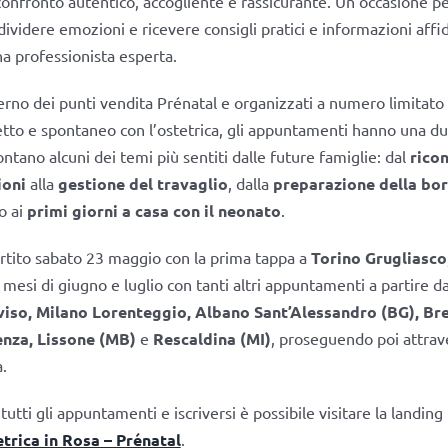
confronto autentico, accogliente e rassicurante. Un’occasione pe
videre emozioni e ricevere consigli pratici e informazioni affid
na professionista esperta.
nterno dei punti vendita Prénatal e organizzati a numero limitato
etto e spontaneo con l’ostetrica, gli appuntamenti hanno una dur
ntano alcuni dei temi più sentiti dalle future famiglie: dal
rico
ioni
alla
gestione del travaglio
, dalla
preparazione della bor
o ai
primi giorni a casa con il neonato
.
partito sabato 23 maggio con la prima tappa a
Torino Grugliasco
mesi di giugno e luglio con tanti altri appuntamenti a partire da
viso, Milano Lorenteggio, Albano Sant’Alessandro (BG), Bre
enza, Lissone (MB)
e
Rescaldina (MI)
, proseguendo poi attrav
a.
utti gli appuntamenti e iscriversi è possibile visitare la landin
trica in Rosa – Prénatal
.