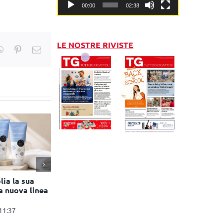
00:00
02:38
LE NOSTRE RIVISTE
kedIn
WhatsApp
Pinterest
Email
lia la sua
a nuova linea
 11:37