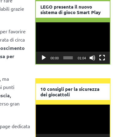
r fare
LEGO presenta il nuovo
abili grazie
sistema di gioco Smart Play
Video
 per favorire
Player
ata di circa
noscimento
sa per
00:00
01:04
, ma
i punti
10 consigli per la sicurezza
dei giocattoli
scia,
erso gran
Video
Player
g page dedicata