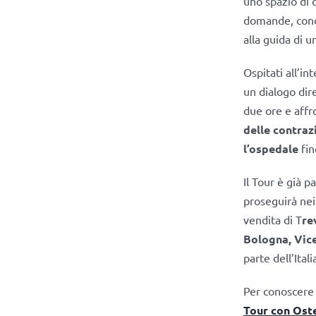
uno spazio di 
domande, condi
alla guida di u
Ospitati all’i
un dialogo dir
due ore e affro
delle contraz
l’ospedale
fin
Il Tour è già 
proseguirà nei 
vendita di T
re
Bologna, Vic
parte dell’Itali
Per conoscere t
Tour con Oste