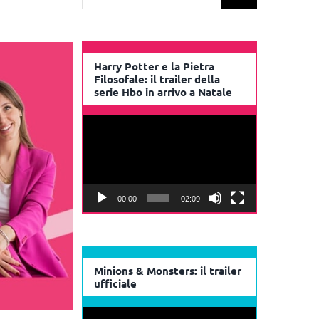
per:
Harry Potter e la Pietra
Filosofale: il trailer della
serie Hbo in arrivo a Natale
Video
Player
00:00
02:09
Minions & Monsters: il trailer
ufficiale
Video