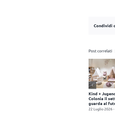
Condividi q
Post correlati
presenta la
Toys Center presenta la
Kind + Jugend
rgenza Baby
linea Active Play
Colonia il se
guarda al fut
10 Giugno 2026 - 10:01
 11:10
22 Luglio 2026 -