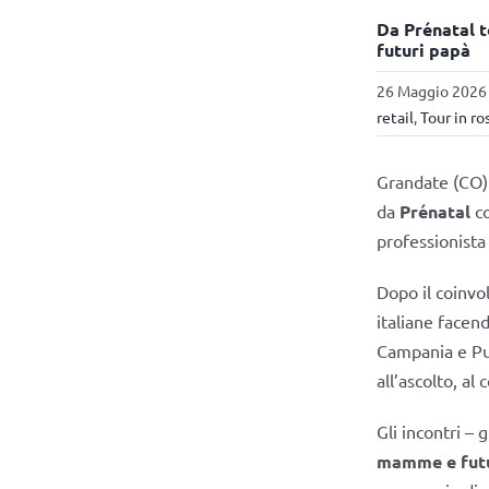
Da Prénatal to
futuri papà
26 Maggio 2026 
retail
,
Tour in ro
Grandate (CO) 
da
Prénatal
co
professionista 
Dopo il coinvo
italiane facen
Campania e Pug
all’ascolto, al
Gli incontri – 
mamme e futu