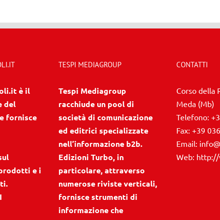
I.IT
TESPI MEDIAGROUP
CONTATTI
i.it è il
Tespi Mediagroup
Corso della 
e del
racchiude un pool di
Meda (Mb)
e fornisce
società di comunicazione
Telefono:
+3
ed editrici specializzate
Fax:
+39 03
nell’informazione b2b.
Email:
info@
sul
Edizioni Turbo, in
Web:
http:/
prodotti e i
particolare, attraverso
ti.
numerose riviste verticali,
I
fornisce strumenti di
informazione che