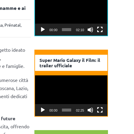
Player
e mamme e ai
sa
,
Prénatal
,
00:00
02:10
ogetto ideato
,
Super Mario Galaxy il Film: il
trailer ufficiale
e e famiglie.
Video
numerose città
Player
oscana, Lazio,
enti dedicati
00:00
02:25
 future
cita, offrendo