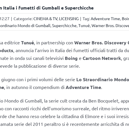
n Italia i fumetti di Gumball e Superchicche
 12:27
|
Categorie:
CINEMA & TV
,
LICENSING
|
Tag:
Adventure Time
,
Boi
aordinario Mondo di Gumball
,
Superchicche
,
Tunué
,
Warner Bros. Discov
sa editrice
Tunué
, in partnership con
Warner Bros. Discovery 
oducts
, annuncia l’arrivo in Italia dei fumetti ufficiali tratti da d
ate in onda sui canali televisivi
Boing
e
Cartoon Network
, gr
evede la pubblicazione di diverse serie.
23 giugno con i primi volumi delle serie
Lo Straordinario Mondo
he
, in autunno il compendium di
Adventure Time
.
io Mondo di Gumball, la serie cult creata da Ben Bocquelet, app
o con racconti ricchi dell’umorismo surreale, del ritmo irriveren
rde che hanno reso celebre la cittadina di Elmore e i suoi irresist
L’amata serie del 2011 peraltro si è recentemente arricchita di n