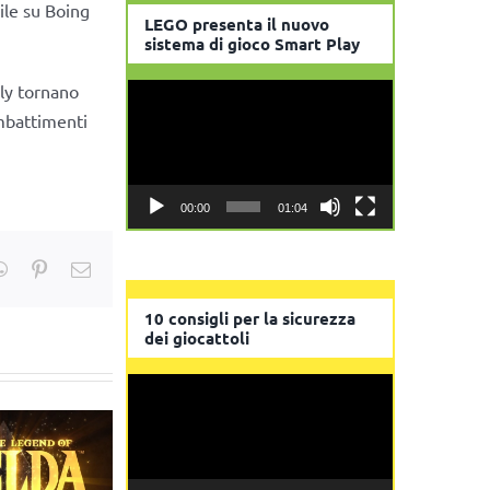
bile su Boing
LEGO presenta il nuovo
sistema di gioco Smart Play
lly tornano
Video
ombattimenti
Player
00:00
01:04
kedIn
WhatsApp
Pinterest
Email
10 consigli per la sicurezza
dei giocattoli
Video
Player