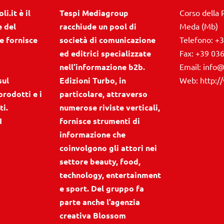
i.it è il
Tespi Mediagroup
Corso della 
e del
racchiude un pool di
Meda (Mb)
e fornisce
società di comunicazione
Telefono:
+3
ed editrici specializzate
Fax:
+39 03
nell’informazione b2b.
Email:
info@
sul
Edizioni Turbo, in
Web:
http:/
prodotti e i
particolare, attraverso
ti.
numerose riviste verticali,
I
fornisce strumenti di
informazione che
coinvolgono gli attori nei
settore beauty, food,
technology, entertainment
e sport. Del gruppo fa
parte anche l’agenzia
creativa Blossom