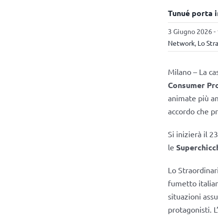
Tunué porta i
3 Giugno 2026 -
Network
,
Lo Str
Milano – La ca
Consumer Pr
animate più am
accordo che pr
Si inizierà il 
le
Superchicc
Lo Straordinar
fumetto italian
situazioni assu
protagonisti. 