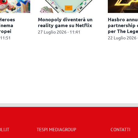
Heroes
Monopoly diventerà un
Hasbro annu
cinema
reality game su Netflix
partnership 
ropei
per The Lege
27 Luglio 2026 - 11:41
 11:51
22 Luglio 2026 
I.IT
TESPI MEDIAGROUP
CONTATTI