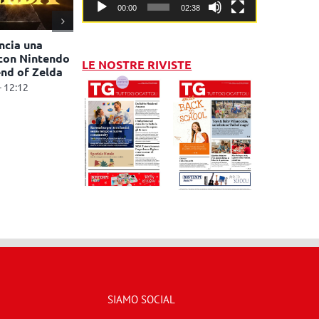
00:00
02:38
ncia una
con Nintendo
LE NOSTRE RIVISTE
nd of Zelda
- 12:12
SIAMO SOCIAL