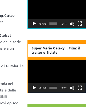
Player
ng
,
Cartoon
ery
00:00
02:10
Global
ue delle serie
azie a un
Super Mario Galaxy il Film: il
trailer ufficiale
Video
 di Gumball
e
Player
roda nel
00:00
02:25
te e delle
ibili
uovi episodi