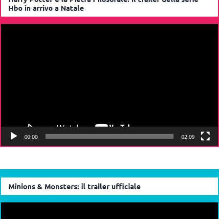
Hbo in arrivo a Natale
Video
Player
00:00
02:09
Minions & Monsters: il trailer ufficiale
Video