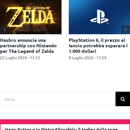
Station 6, il prezzo al
Microids porta il fenomeno
A
io potrebbe superare i
K-Pop su console e Pc
v
0 dollari
J
6 Luglio 2026 - 12:46
lio 2026 - 11:59
2
Cerca
per:
Harry Potter e la Pietra Filosofale: il trailer della serie