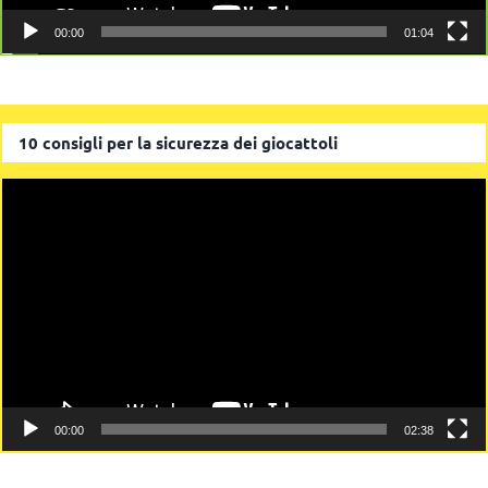
00:00
01:04
10 consigli per la sicurezza dei giocattoli
Video
Player
00:00
02:38