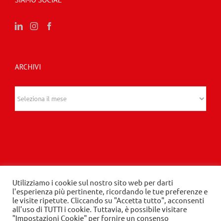
ARCHIVI
Archivi
Utilizziamo i cookie sul nostro sito web per darti
© 2020 Edizioni Turbo by Tespi Mediagroup -
l'esperienza più pertinente, ricordando le tue preferenze e
le visite ripetute. Cliccando su "Accetta tutto", acconsenti
Direttore: Angelo Frigerio -
Privacy Policy
-
Cookie
all'uso di TUTTI i cookie. Tuttavia, è possibile visitare
Policy
- P.IVA 03632610964
"Impostazioni Cookie" per fornire un consenso