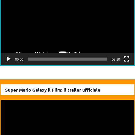
Player
00:00
02:10
Super Mario Galaxy il Film: il trailer ufficiale
Video
Player