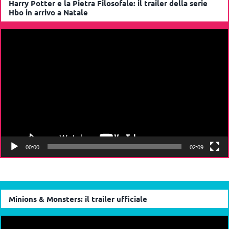
Harry Potter e la Pietra Filosofale: il trailer della serie
Hbo in arrivo a Natale
Video
Player
00:00
02:09
Minions & Monsters: il trailer ufficiale
Video