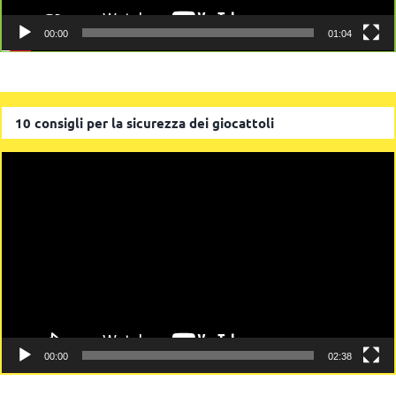
00:00
01:04
10 consigli per la sicurezza dei giocattoli
Video
Player
00:00
02:38