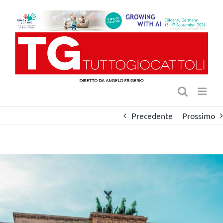
Salta
al
contenuto
Precedente
Prossimo