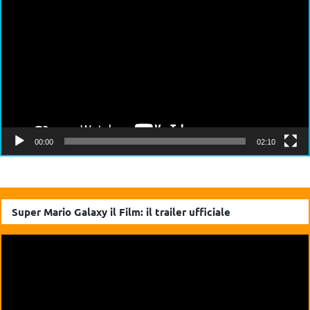
Player
00:00
02:10
Super Mario Galaxy il Film: il trailer ufficiale
Video
Player