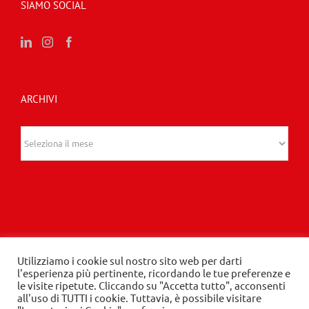
SIAMO SOCIAL
ARCHIVI
Archivi
Utilizziamo i cookie sul nostro sito web per darti
© 2020 Edizioni Turbo by Tespi Mediagroup -
l'esperienza più pertinente, ricordando le tue preferenze e
le visite ripetute. Cliccando su "Accetta tutto", acconsenti
Direttore: Angelo Frigerio -
Privacy Policy
-
Cookie
all'uso di TUTTI i cookie. Tuttavia, è possibile visitare
Policy
- P.IVA 03632610964