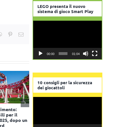
LEGO presenta il nuovo
sistema di gioco Smart Play
Video
Player
kedIn
WhatsApp
Pinterest
Email
00:00
01:04
10 consigli per la sicurezza
dei giocattoli
Video
Player
timento:
Prénatal e Toys Center
Action inau
ili per il
inaugurano un nuovo
store a Ro
2025, dopo un
store a Ottaviano
22 Luglio 2026
rd
30 Luglio 2026 - 10:13