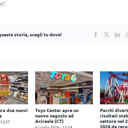
o”.
uesta storia, scegli tu dove!
Facebook
X
Lin
ura due nuovi
Toys Center apre un
Parchi diver
a
nuovo negozio ad
risultati stab
Acireale (CT)
settore nel 
 12:27
2024 da reco
6 Luglio 2026 - 13:14