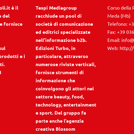
i.it è il
Tespi Mediagroup
Corso della 
e del
racchiude un pool di
Meda (Mb)
e fornisce
società di comunicazione
Telefono:
+3
ed editrici specializzate
Fax:
+39 03
nell’informazione b2b.
Email:
info@
sul
Edizioni Turbo, in
Web:
http:/
prodotti e i
particolare, attraverso
ti.
numerose riviste verticali,
I
fornisce strumenti di
informazione che
coinvolgono gli attori nei
settore beauty, food,
technology, entertainment
e sport. Del gruppo fa
parte anche l’agenzia
creativa Blossom