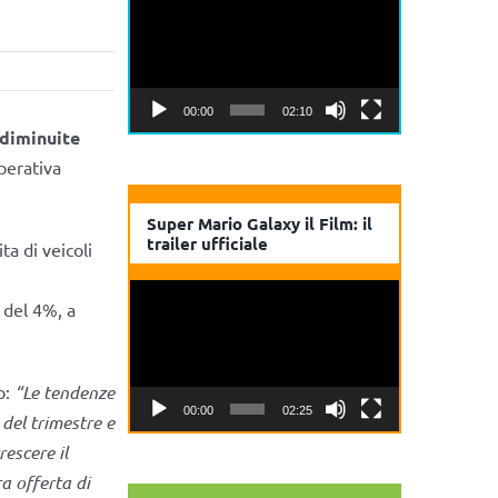
Player
00:00
02:10
diminuite
perativa
Super Mario Galaxy il Film: il
trailer ufficiale
a di veicoli
Video
 del 4%, a
Player
o:
“Le tendenze
00:00
02:25
del trimestre e
escere il
ra offerta di