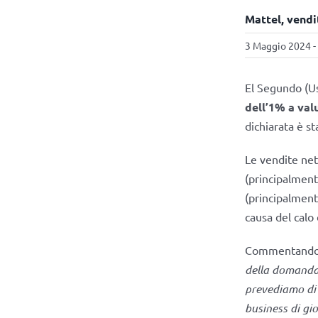
Mattel, vendi
3 Maggio 2024 -
El Segundo (Us
dell’1% a val
dichiarata è sta
Le vendite net
(principalment
(principalmente
causa del calo 
Commentando i
della domanda 
prevediamo di 
business di gio