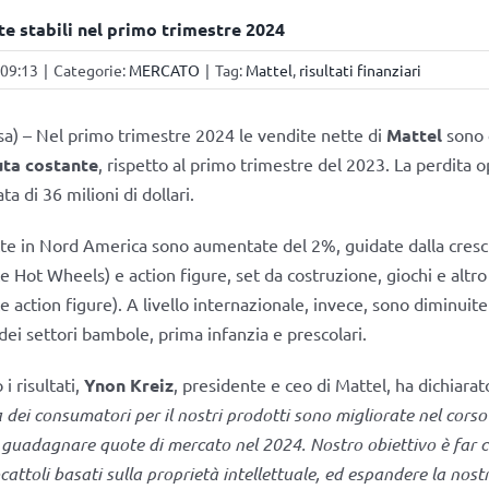
te stabili nel primo trimestre 2024
 09:13
|
Categorie:
MERCATO
|
Tag:
Mattel
,
risultati finanziari
a) – Nel primo trimestre 2024 le vendite nette di
Mattel
sono
uta costante
, rispetto al primo trimestre del 2023. La perdita o
ta di 36 milioni di dollari.
te in Nord America sono aumentate del 2%, guidate dalla crescit
e Hot Wheels) e action figure, set da costruzione, giochi e altro
 action figure). A livello internazionale, invece, sono diminuite
dei settori bambole, prima infanzia e prescolari.
 risultati,
Ynon Kreiz
, presidente e ceo di Mattel, ha dichiarat
dei consumatori per il nostri prodotti sono migliorate nel corso 
guadagnare quote di mercato nel 2024. Nostro obiettivo è far cr
cattoli basati sulla proprietà intellettuale, ed espandere la nost