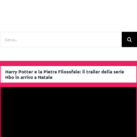
Cerca
per:
Harry Potter e la Pietra Filosofale: il trailer della serie
Hbo in arrivo a Natale
Video
Player