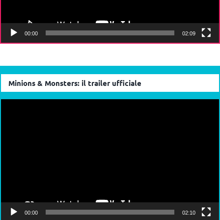
00:00
02:09
Minions & Monsters: il trailer ufficiale
Video
Player
00:00
02:10