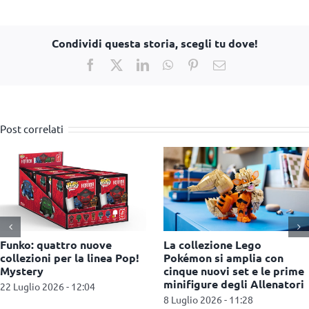
Condividi questa storia, scegli tu dove!
Facebook
X
LinkedIn
WhatsApp
Pinterest
Email
Post correlati
Funko celebra X-Men ’97
Miniso porta in Italia i
con una nuova selezione di
collezionabili Yoyo e lancia
Pop!
una campagna di
comunicazione a Milano
1 Luglio 2026 - 12:46
1 Luglio 2026 - 12:30