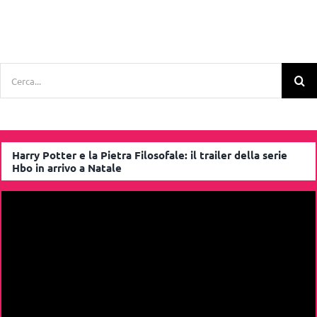
Cerca
per:
Harry Potter e la Pietra Filosofale: il trailer della serie
Hbo in arrivo a Natale
Video
Player