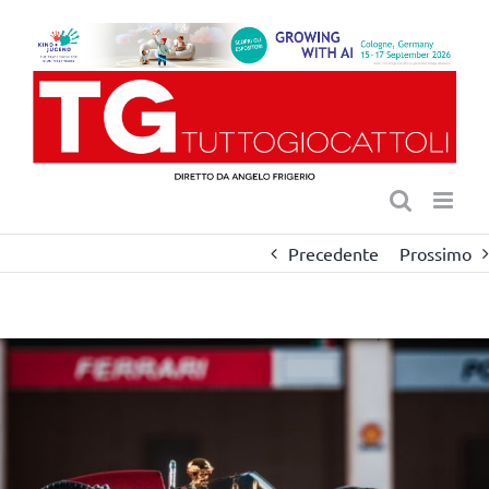
Salta
al
contenuto
Precedente
Prossimo