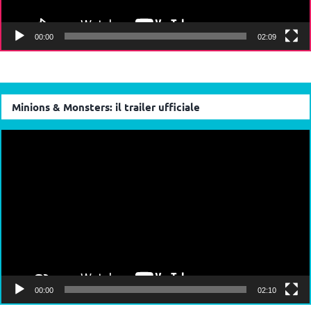
00:00
02:09
Minions & Monsters: il trailer ufficiale
Video
Player
00:00
02:10