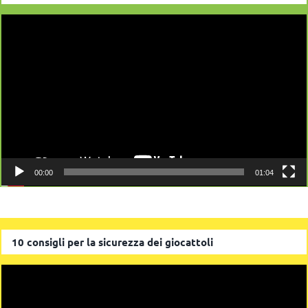
Video
Player
00:00
01:04
10 consigli per la sicurezza dei giocattoli
Video
Player