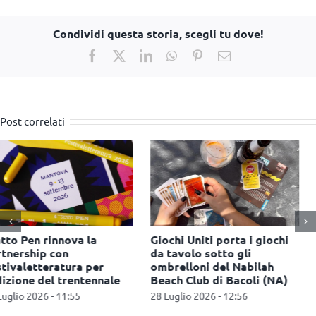
Condividi questa storia, scegli tu dove!
Facebook
X
LinkedIn
WhatsApp
Pinterest
Email
Post correlati
Lego: arriva il programma
Giffoni Film Festival e
fedeltà Insiders in tutti i
Inglesina donano 20
Certified Store d’Italia
passeggini alle giovani
famiglie del territorio
28 Luglio 2026 - 12:43
15 Luglio 2026 - 12:46