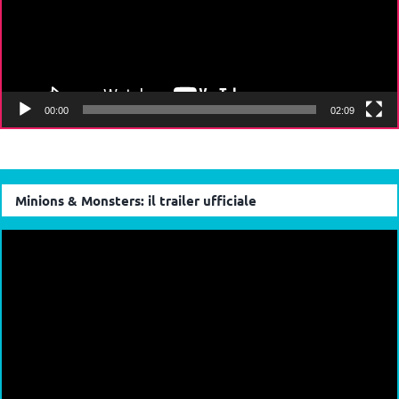
00:00
02:09
Minions & Monsters: il trailer ufficiale
Video
Player