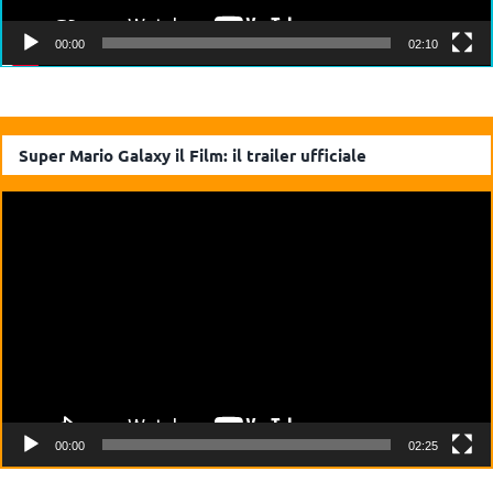
00:00
02:10
Super Mario Galaxy il Film: il trailer ufficiale
Video
Player
00:00
02:25