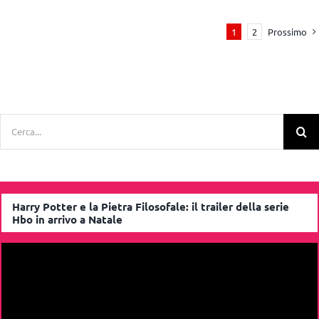
Prossimo
1
2
Cerca
per:
Harry Potter e la Pietra Filosofale: il trailer della serie
Hbo in arrivo a Natale
Video
Player