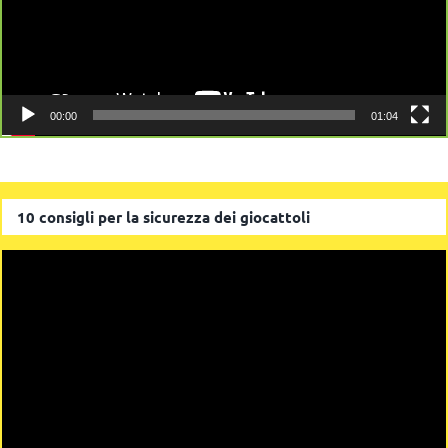
00:00
01:04
10 consigli per la sicurezza dei giocattoli
Video
Player