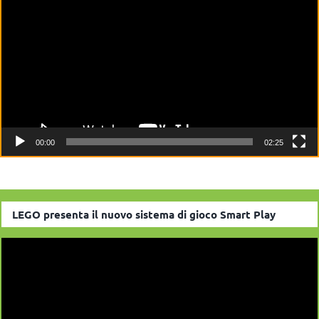
Video
Player
00:00
02:25
LEGO presenta il nuovo sistema di gioco Smart Play
Video
Player