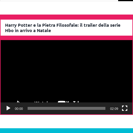
Cerca
per:
Harry Potter e la Pietra Filosofale: il trailer della serie
Hbo in arrivo a Natale
Video
Player
00:00
02:09