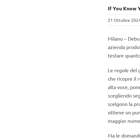
If You Know Y
21 Ottobre 2024
Milano – Debu
azienda produt
testare quanto
Le regole del 
che ricopre il 
alta voce, pon
scegliendo seg
scelgono la pro
ottiene un punt
maggior numer
Ma le domande 