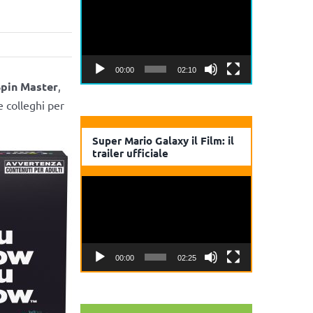
Player
00:00
02:10
pin Master
,
e colleghi per
Super Mario Galaxy il Film: il
trailer ufficiale
Video
Player
00:00
02:25