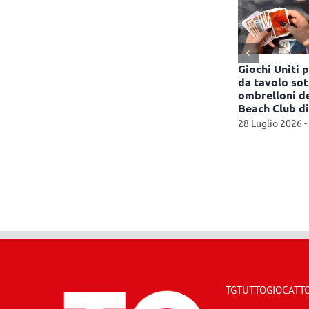
el Guinness
Ravensburger, una nuova
Giochi Uniti p
 il più
edizione del Labirinto
da tavolo sot
o di
Magico ispirata a KPop
ombrelloni d
ive
Demon Hunters
Beach Club di
13:01
8 Luglio 2026 - 11:06
28 Luglio 2026 -
TGTUTTOGIOCATTOL