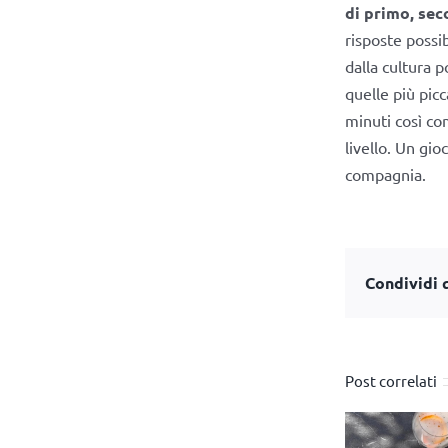
di primo, sec
risposte possib
dalla cultura p
quelle più picc
minuti così co
livello. Un gio
compagnia.
Condividi q
Post correlati