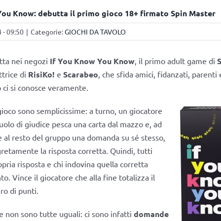
ou Know: debutta il primo gioco 18+ firmato Spin Master
 - 09:50
|
Categorie:
GIOCHI DA TAVOLO
tta nei negozi
If You Know You Know
, il primo adult game di
S
trice di
RisiKo!
e
Scarabeo
, che sfida amici, fidanzati, parenti 
 ci si conosce veramente.
gioco sono semplicissime: a turno, un giocatore
ruolo di giudice pesca una carta dal mazzo e, ad
e al resto del gruppo una domanda su sé stesso,
retamente la risposta corretta. Quindi, tutti
pria risposta e chi indovina quella corretta
o. Vince il giocatore che alla fine totalizza il
o di punti.
non sono tutte uguali: ci sono infatti
domande