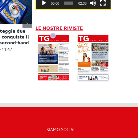
00:00
02:38
LE NOSTRE RIVISTE
teggia due
 conquista il
 second-hand
- 11:47
SIAMO SOCIAL