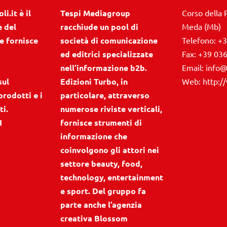
i.it è il
Tespi Mediagroup
Corso della 
e del
racchiude un pool di
Meda (Mb)
e fornisce
società di comunicazione
Telefono:
+3
ed editrici specializzate
Fax:
+39 03
nell’informazione b2b.
Email:
info@
sul
Edizioni Turbo, in
Web:
http:/
prodotti e i
particolare, attraverso
ti.
numerose riviste verticali,
I
fornisce strumenti di
informazione che
coinvolgono gli attori nei
settore beauty, food,
technology, entertainment
e sport. Del gruppo fa
parte anche l’agenzia
creativa Blossom