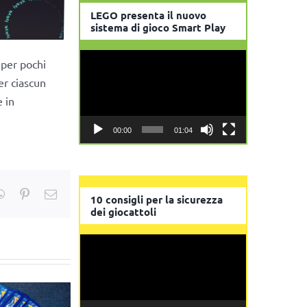
LEGO presenta il nuovo
sistema di gioco Smart Play
Video
 per pochi
Player
er ciascun
e in
00:00
01:04
kedIn
WhatsApp
Pinterest
Email
10 consigli per la sicurezza
dei giocattoli
Video
Player