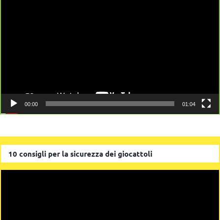
Player
00:00
01:04
10 consigli per la sicurezza dei giocattoli
Video
Player