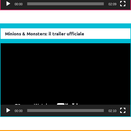
00:00
02:09
Minions & Monsters: il trailer ufficiale
Video
Player
00:00
02:10