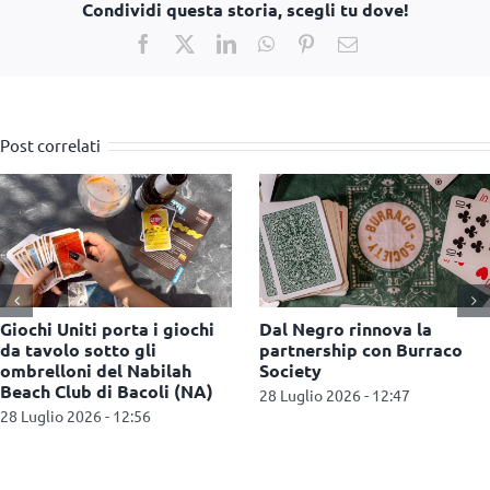
Condividi questa storia, scegli tu dove!
Facebook
X
LinkedIn
WhatsApp
Pinterest
Email
Post correlati
Pokémon festeggia due
Nasce Combo Festival: a
anniversari e conquista il
Milano il nuovo
mercato del second-hand
appuntamento dedicato ai
giochi da tavolo
27 Luglio 2026 - 11:47
16 Luglio 2026 - 15:53