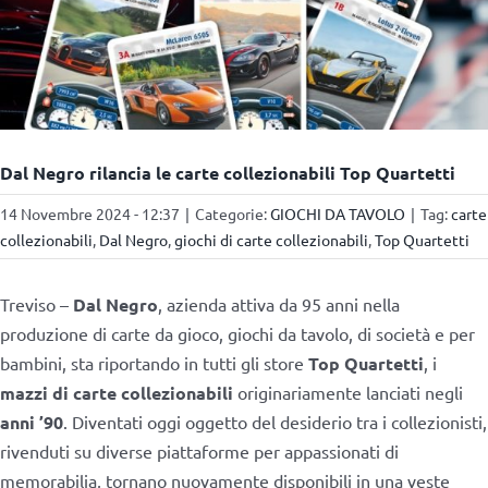
Dal Negro rilancia le carte collezionabili Top Quartetti
14 Novembre 2024 - 12:37
|
Categorie:
GIOCHI DA TAVOLO
|
Tag:
carte
collezionabili
,
Dal Negro
,
giochi di carte collezionabili
,
Top Quartetti
Treviso –
Dal Negro
, azienda attiva da 95 anni nella
produzione di carte da gioco, giochi da tavolo, di società e per
bambini, sta riportando in tutti gli store
Top Quartetti
, i
mazzi di carte collezionabili
originariamente lanciati negli
anni ’90
. Diventati oggi oggetto del desiderio tra i collezionisti,
rivenduti su diverse piattaforme per appassionati di
memorabilia, tornano nuovamente disponibili in una veste