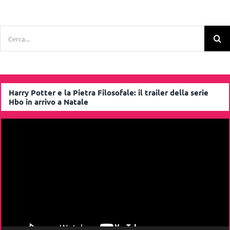
Cerca
per:
Harry Potter e la Pietra Filosofale: il trailer della serie
Hbo in arrivo a Natale
Video
Player