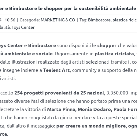
r e Bimbostore le shopper per la sostenibilità ambientale 
 - 10:56
|
Categorie:
MARKETING & CO
|
Tag:
Bimbostore
,
plastica ricic
bilità
,
Toys Center
oys Center
e
Bimbostore
sono disponibili le
shopper
che valor
tà ambientale e sociale
. Rigorosamente in
plastica riciclata
,
dalle illustrazioni realizzate dagli artisti selezionati tramite il c
e insegne insieme a
Teelent Art
, community a supporto della 
artisti.
accolto
254 progetti provenienti da 25 nazioni
, 3.350.000 imp
passato diverse fasi di selezione che hanno portato prima una rosa
decretare la vittoria di
Marta Pinna, Monia Dodaro, Paola For
tti che hanno conquistato la giuria per dare vita a queste specia
ica, dall’altro il messaggio:
per creare un mondo migliore, og
arte
.