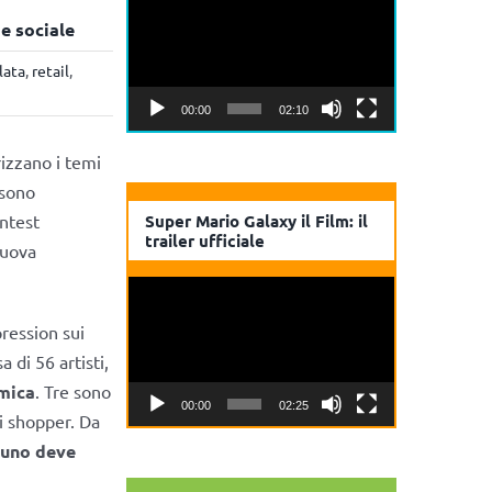
Player
e sociale
lata
,
retail
,
00:00
02:10
izzano i temi
 sono
ontest
Super Mario Galaxy il Film: il
trailer ufficiale
nuova
Video
Player
ression sui
 di 56 artisti,
mica
. Tre sono
00:00
02:25
li shopper. Da
nuno deve