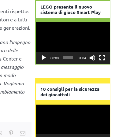
LEGO presenta il nuovo
nti rispettosi
sistema di gioco Smart Play
tori e a tutti
Video
e generazioni.
Player
tano l’impegno
uro delle
s Center e
00:00
01:04
n messaggio
 in modo
i. Vogliamo
10 consigli per la sicurezza
 cambiamento
dei giocattoli
Video
Player
kedIn
WhatsApp
Pinterest
Email