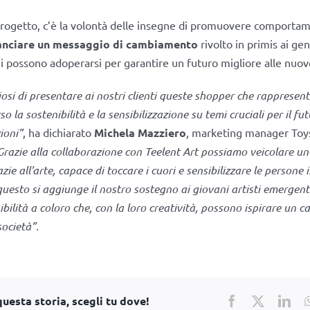
progetto, c’è la volontà delle insegne di promuovere comportame
anciare un messaggio di cambiamento
rivolto in primis ai geni
i possono adoperarsi per garantire un futuro migliore alle nuov
osi di presentare ai nostri clienti queste shopper che rappresen
o la sostenibilità e la sensibilizzazione su temi cruciali per il fut
ioni”
, ha dichiarato
Michela Mazziero
, marketing manager Toy
Grazie alla collaborazione con Teelent Art possiamo veicolare u
ie all’arte, capace di toccare i cuori e sensibilizzare le persone
uesto si aggiunge il nostro sostegno ai giovani artisti emergent
ibilità a coloro che, con la loro creatività, possono ispirare un
società”.
uesta storia, scegli tu dove!
Facebook
X
Lin