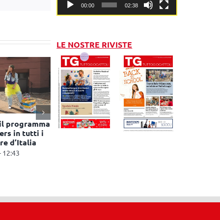
00:00
02:38
LE NOSTRE RIVISTE
 il programma
rs in tutti i
re d’Italia
- 12:43