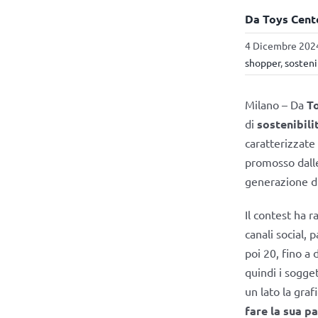
Da Toys Cente
4 Dicembre 2024
shopper
,
sosteni
Milano – Da
T
di
sostenibili
caratterizzate 
promosso dall
generazione di 
Il contest ha r
canali social, 
poi 20, fino a 
quindi i sogge
un lato la graf
fare la sua p