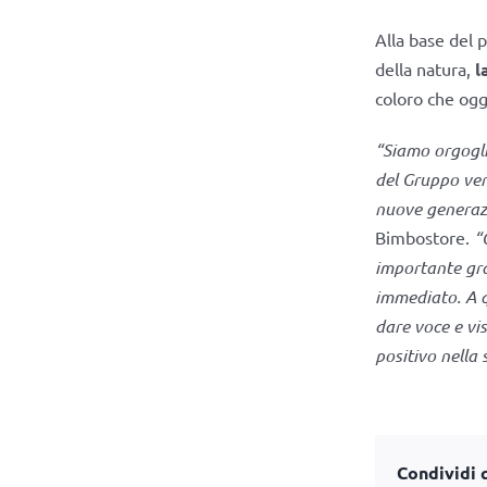
Alla base del 
della natura,
l
coloro che ogg
“Siamo orgogli
del Gruppo vers
nuove generaz
Bimbostore.
“
importante graz
immediato. A q
dare voce e vis
positivo nella 
Condividi q