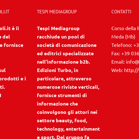
I.IT
TESPI MEDIAGROUP
CONTATTI
i.it è il
Tespi Mediagroup
Corso della 
e del
racchiude un pool di
Meda (Mb)
e fornisce
società di comunicazione
Telefono:
+3
ed editrici specializzate
Fax:
+39 03
nell’informazione b2b.
Email:
info@
sul
Edizioni Turbo, in
Web:
http:/
prodotti e i
particolare, attraverso
ti.
numerose riviste verticali,
I
fornisce strumenti di
informazione che
coinvolgono gli attori nei
settore beauty, food,
technology, entertainment
e sport. Del gruppo fa