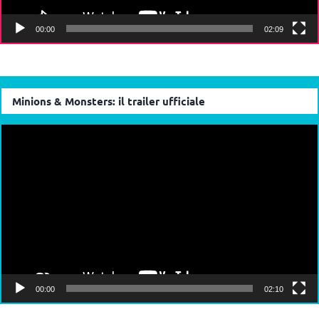
00:00
02:09
Minions & Monsters: il trailer ufficiale
Video
Player
00:00
02:10