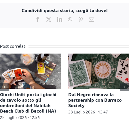
Condividi questa storia, scegli tu dove!
Facebook
X
LinkedIn
WhatsApp
Pinterest
Email
Post correlati
Pokémon festeggia due
Nasce Combo Festival: 
anniversari e conquista il
Milano il nuovo
mercato del second-hand
appuntamento dedicato
giochi da tavolo
27 Luglio 2026 - 11:47
16 Luglio 2026 - 15:53