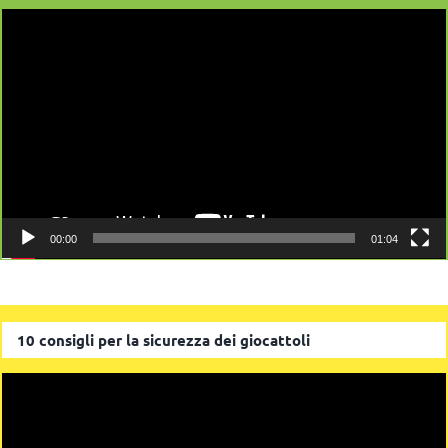
Video
Player
00:00
01:04
10 consigli per la sicurezza dei giocattoli
Video
Player