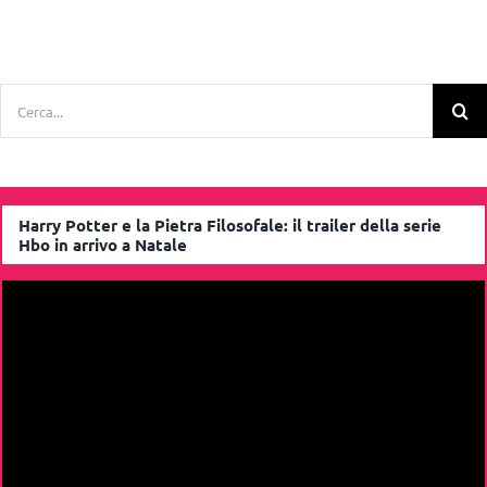
Cerca
per:
Harry Potter e la Pietra Filosofale: il trailer della serie
Hbo in arrivo a Natale
Video
Player