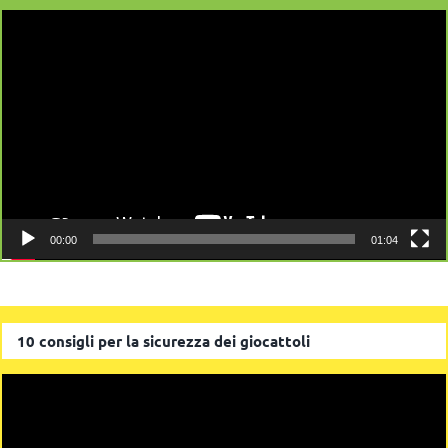
Video
Player
00:00
01:04
10 consigli per la sicurezza dei giocattoli
Video
Player