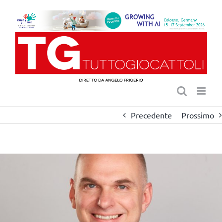
Salta
al
contenuto
Precedente
Prossimo