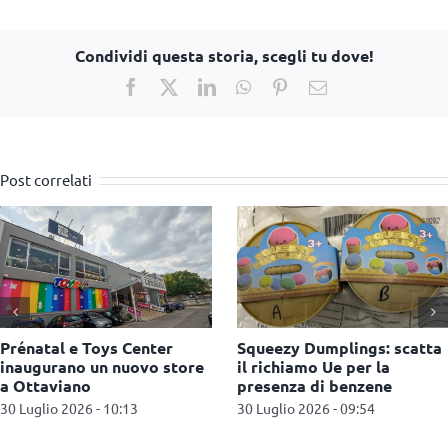
Condividi questa storia, scegli tu dove!
Facebook
X
LinkedIn
WhatsApp
Pinterest
Email
Post correlati
AliExpress: maxi multa da
Kind + Jugend 2026, a
550 milioni di euro per la
Colonia il settore baby
vendita di prodotti illegali
guarda al futuro
27 Luglio 2026 - 11:09
22 Luglio 2026 - 12:22