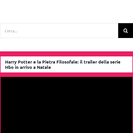
Cerca
per:
Harry Potter e la Pietra Filosofale: il trailer della serie
Hbo in arrivo a Natale
Video
Player