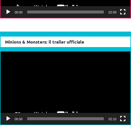
00:00
02:09
Minions & Monsters: il trailer ufficiale
Video
Player
00:00
02:10