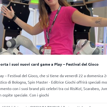
orta i suoi nuovi card game a Play – Festival del Gioco
ay – Festival del Gioco, che si tiene da venerdì 22 a domenica 
stico di Bologna, Spin Master - Editrice Giochi offrirà speciali m
mento con i suoi brand più celebri tra cui RisiKo!, Scarabeo, Jum
 ospite speciale. Con i giochi