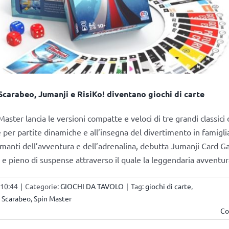
Scarabeo, Jumanji e RisiKo! diventano giochi di carte
aster lancia le versioni compatte e veloci di tre grandi classici
per partite dinamiche e all’insegna del divertimento in famiglia
 amanti dell’avventura e dell’adrenalina, debutta Jumanji Card 
e e pieno di suspense attraverso il quale la leggendaria avventur
 10:44
|
Categorie:
GIOCHI DA TAVOLO
|
Tag:
giochi di carte
,
,
Scarabeo
,
Spin Master
Co