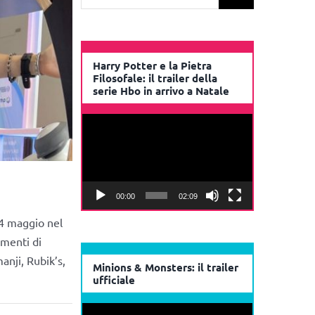
per:
Harry Potter e la Pietra
Filosofale: il trailer della
serie Hbo in arrivo a Natale
Video
Player
00:00
02:09
24 maggio nel
omenti di
anji, Rubik’s,
Minions & Monsters: il trailer
ufficiale
Video