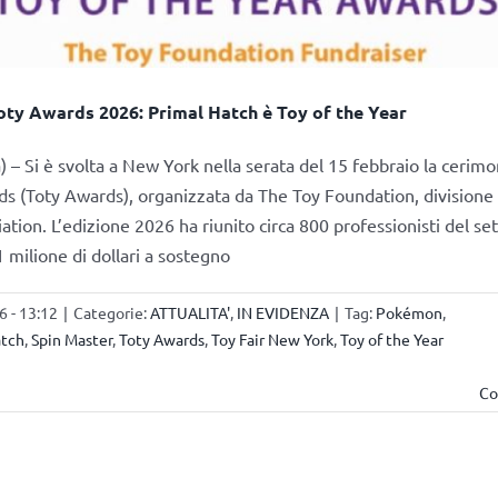
oty Awards 2026: Primal Hatch è Toy of the Year
 – Si è svolta a New York nella serata del 15 febbraio la cerimo
s (Toty Awards), organizzata da The Toy Foundation, divisione f
ation. L’edizione 2026 ha riunito circa 800 professionisti del se
1 milione di dollari a sostegno
6 - 13:12
|
Categorie:
ATTUALITA'
,
IN EVIDENZA
|
Tag:
Pokémon
,
atch
,
Spin Master
,
Toty Awards
,
Toy Fair New York
,
Toy of the Year
Co