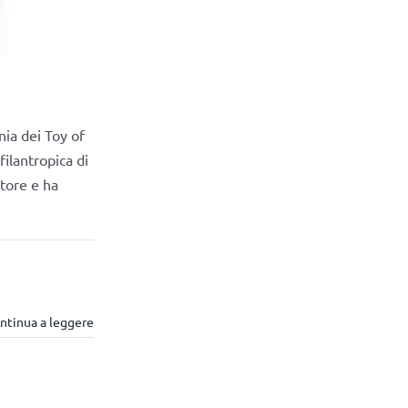
nia dei Toy of
ilantropica di
ttore e ha
ntinua a leggere