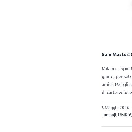
Spin Master: 
Milano – Spin M
game, pensate 
amici. Per gli
di carte veloc
5 Maggio 2026 -
Jumanji
,
RisiKo!