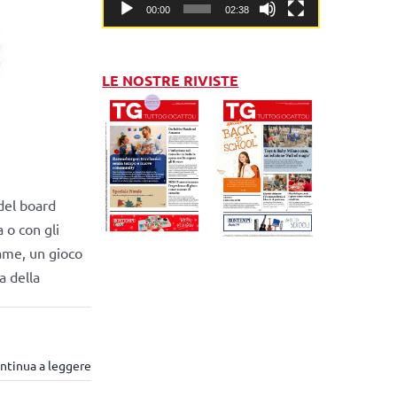
00:00
02:38
LE NOSTRE RIVISTE
 del board
 o con gli
Game, un gioco
a della
ntinua a leggere