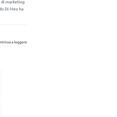
o di marketing
rdo Di Meo ha
ntinua a leggere