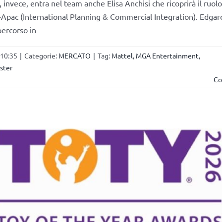
 invece, entra nel team anche Elisa Anchisi che ricoprirà il ruol
Apac (International Planning & Commercial Integration). Edga
 percorso in
 10:35
|
Categorie:
MERCATO
|
Tag:
Mattel
,
MGA Entertainment
,
ster
Co