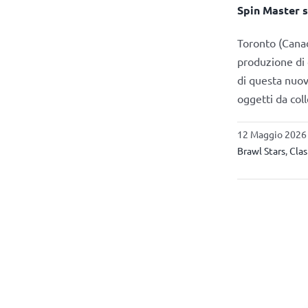
Spin Master s
Toronto (Canad
produzione di g
di questa nuova
oggetti da coll
12 Maggio 2026 
Brawl Stars
,
Clas