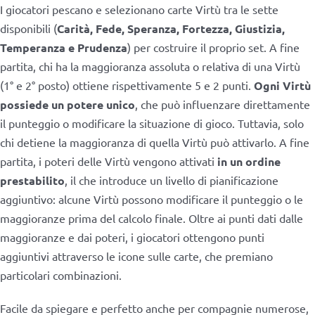
I giocatori pescano e selezionano carte Virtù tra le sette
disponibili (
Carità, Fede, Speranza, Fortezza, Giustizia,
Temperanza e Prudenza
) per costruire il proprio set. A fine
partita, chi ha la maggioranza assoluta o relativa di una Virtù
(1° e 2° posto) ottiene rispettivamente 5 e 2 punti.
Ogni Virtù
possiede un potere unico
, che può influenzare direttamente
il punteggio o modificare la situazione di gioco. Tuttavia, solo
chi detiene la maggioranza di quella Virtù può attivarlo. A fine
partita, i poteri delle Virtù vengono attivati
in un ordine
prestabilito
, il che introduce un livello di pianificazione
aggiuntivo: alcune Virtù possono modificare il punteggio o le
maggioranze prima del calcolo finale. Oltre ai punti dati dalle
maggioranze e dai poteri, i giocatori ottengono punti
aggiuntivi attraverso le icone sulle carte, che premiano
particolari combinazioni.
Facile da spiegare e perfetto anche per compagnie numerose,