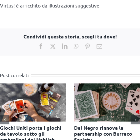
Virtus! è arricchito da illustrazioni suggestive.
Condividi questa storia, scegli tu dove!
Facebook
X
LinkedIn
WhatsApp
Pinterest
Email
Post correlati
Pokémon festeggia due
Nasce Combo Festival: a
anniversari e conquista il
Milano il nuovo
mercato del second-hand
appuntamento dedicato ai