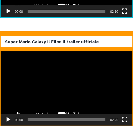
00:00
02:10
Super Mario Galaxy il Film: il trailer ufficiale
Video
Player
00:00
02:25