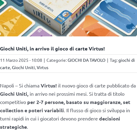
Giochi Uniti, in arrivo il gioco di carte Virtus!
11 Marzo 2025 - 10:08
|
Categorie:
GIOCHI DA TAVOLO
|
Tag:
giochi di
carte
,
Giochi Uniti
,
Virtus
Napoli – Si chiama
Virtus!
il nuovo gioco di carte pubblicato da
Giochi Uniti,
in arrivo nei prossimi mesi. Si tratta di titolo
competitivo
per 2-7 persone, basato su maggioranze, set
collection e poteri variabili
. Il flusso di gioco si sviluppa in
turni rapidi in cui i giocatori devono prendere
decisioni
strategiche
.