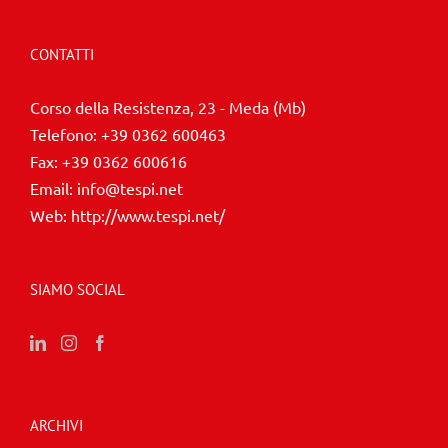
CONTATTI
Corso della Resistenza, 23 - Meda (Mb)
Telefono:
+39 0362 600463
Fax:
+39 0362 600616
Email:
info@tespi.net
Web:
http://www.tespi.net/
SIAMO SOCIAL
ARCHIVI