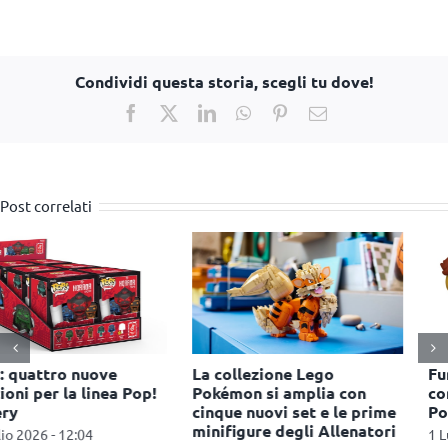
Condividi questa storia, scegli tu dove!
Facebook
X
LinkedIn
WhatsApp
Pinterest
Email
Post correlati
Funko celebra X-Men ’97
Miniso porta in Italia i
con una nuova selezione di
collezionabili Yoyo e lancia
Pop!
una campagna di
comunicazione a Milano
1 Luglio 2026 - 12:46