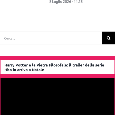
1 Luglio 2026 - 12:30
Cerca
per:
Harry Potter e la Pietra Filosofale: il trailer della serie
Hbo in arrivo a Natale
Video
Player