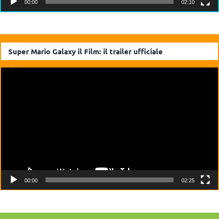
00:00
02:10
Super Mario Galaxy il Film: il trailer ufficiale
Video
Player
00:00
02:25