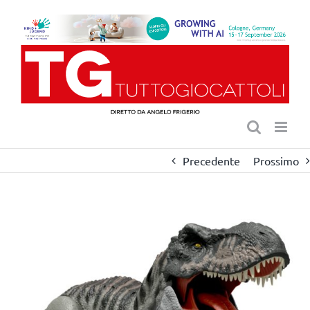
Salta
al
contenuto
Precedente
Prossimo