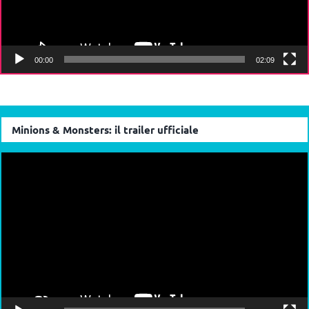
00:00
02:09
Minions & Monsters: il trailer ufficiale
Video
Player