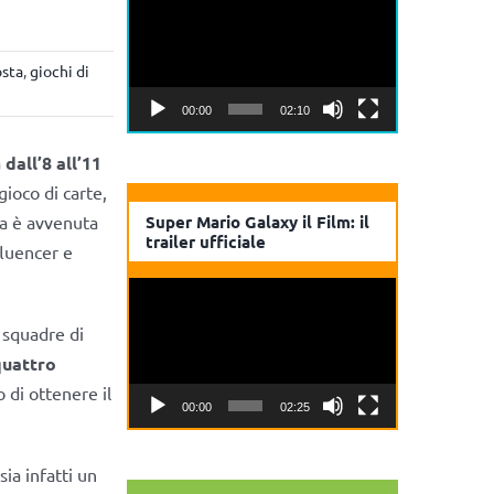
Player
sta
,
giochi di
00:00
02:10
a
dall’8 all’11
l gioco di carte,
a è avvenuta
Super Mario Galaxy il Film: il
trailer ufficiale
fluencer e
Video
Player
 squadre di
quattro
 di ottenere il
00:00
02:25
ia infatti un