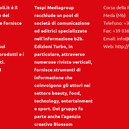
i.it è il
Tespi Mediagroup
Corso della 
e del
racchiude un pool di
Meda (Mb)
e fornisce
società di comunicazione
Telefono:
+3
ed editrici specializzate
Fax:
+39 03
nell’informazione b2b.
Email:
info@
sul
Edizioni Turbo, in
Web:
http:/
prodotti e i
particolare, attraverso
ti.
numerose riviste verticali,
I
fornisce strumenti di
informazione che
coinvolgono gli attori nei
settore beauty, food,
technology, entertainment
e sport. Del gruppo fa
parte anche l’agenzia
creativa Blossom