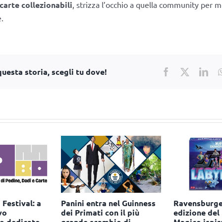
carte collezionabili
, strizza l’occhio a quella community per 
.
uesta storia, scegli tu dove!
Facebook
X
Lin
porta i giochi
Dal Negro rinnova la
Pokémon fe
to gli
partnership con Burraco
anniversari 
el Nabilah
Society
mercato del