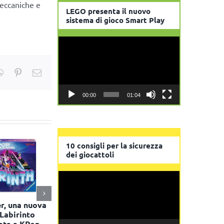
meccaniche e
LEGO presenta il nuovo
sistema di gioco Smart Play
Video
Player
kedIn
WhatsApp
Pinterest
Email
00:00
01:04
10 consigli per la sicurezza
dei giocattoli
Video
Player
steggia due
Nasce Combo Festival: a
Panini entr
e conquista il
Milano il nuovo
dei Primati 
 second-hand
appuntamento dedicato
grande sca