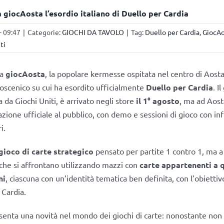
 a giocAosta l’esordio italiano di Duello per Cardia
- 09:47
|
Categorie:
GIOCHI DA TAVOLO
|
Tag:
Duello per Cardia
,
GiocAo
ti
a
giocAosta
, la popolare kermesse ospitata nel centro di Aost
lcoscenico su cui ha esordito ufficialmente
Duello per Cardia
. I
ia da Giochi Uniti, è arrivato negli store
il 1° agosto
, ma ad Aost
azione ufficiale al pubblico, con demo e sessioni di gioco con in
i.
gioco di carte strategico
pensato per partite 1 contro 1, ma a
 che si affrontano utilizzando mazzi con
carte appartenenti a 
ni
, ciascuna con un’identità tematica ben definita, con l’obiettivo
 Cardia.
esenta una novità nel mondo dei giochi di carte: nonostante non s