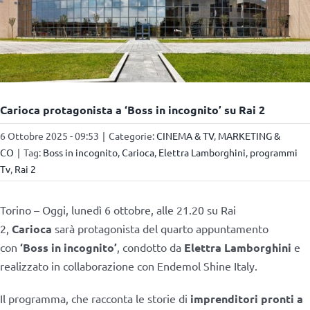
Carioca protagonista a ‘Boss in incognito’ su Rai 2
6 Ottobre 2025 - 09:53
|
Categorie:
CINEMA & TV
,
MARKETING &
CO
|
Tag:
Boss in incognito
,
Carioca
,
Elettra Lamborghini
,
programmi
Tv
,
Rai 2
Torino – Oggi, lunedì 6 ottobre, alle 21.20 su Rai
2,
Carioca
sarà protagonista del quarto appuntamento
con
‘Boss in incognito’
, condotto da
Elettra Lamborghini
e
realizzato in collaborazione con Endemol Shine Italy.
Il programma, che racconta le storie di
imprenditori pronti a