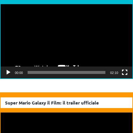
Video
Player
00:00
02:10
Super Mario Galaxy il Film: il trailer ufficiale
Video
Player