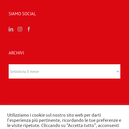
SIAMO SOCIAL
ARCHIVI
Archivi
Utilizziamo i cookie sul nostro sito web per darti
© 2020 Edizioni Turbo by Tespi Mediagroup -
l'esperienza più pertinente, ricordando le tue preferenze e
le visite ripetute. Cliccando su "Accetta tutto", acconsenti
Direttore: Angelo Frigerio -
Privacy Policy
-
Cookie