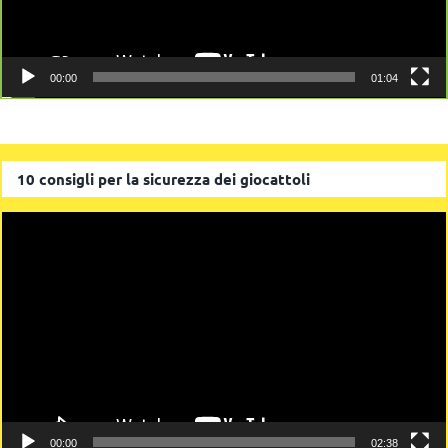
00:00
01:04
10 consigli per la sicurezza dei giocattoli
Video
Player
00:00
02:38