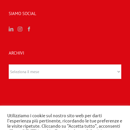
SIAMO SOCIAL
ARCHIVI
Archivi
Utilizziamo i cookie sul nostro sito web per darti
l'esperienza più pertinente, ricordando le tue preferenze e
© 2020 Edizioni Turbo by Tespi Mediagroup -
le visite ripetute. Cliccando su "Accetta tutto", acconsenti