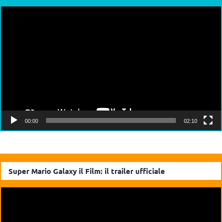
Video
Player
00:00
02:10
Super Mario Galaxy il Film: il trailer ufficiale
Video
Player