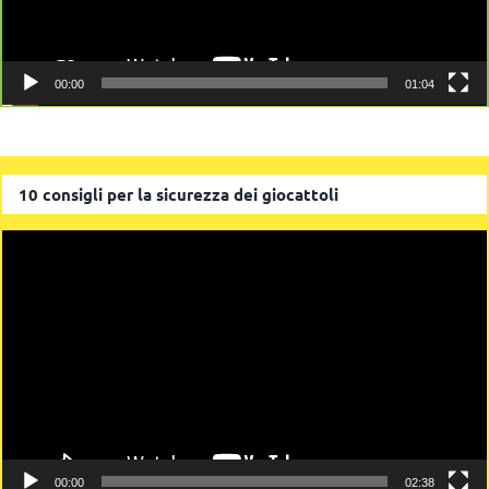
00:00
01:04
10 consigli per la sicurezza dei giocattoli
Video
Player
00:00
02:38