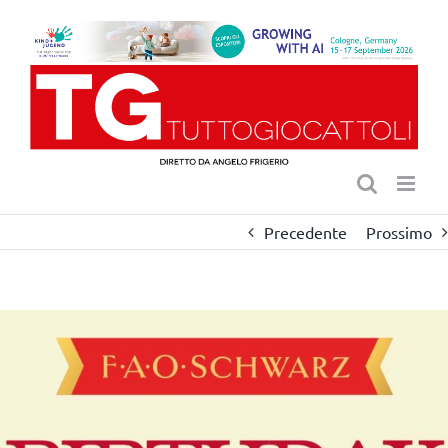
Salta
al
contenuto
Precedente
Prossimo