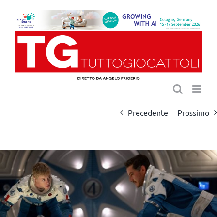
Salta
al
contenuto
Precedente
Prossimo