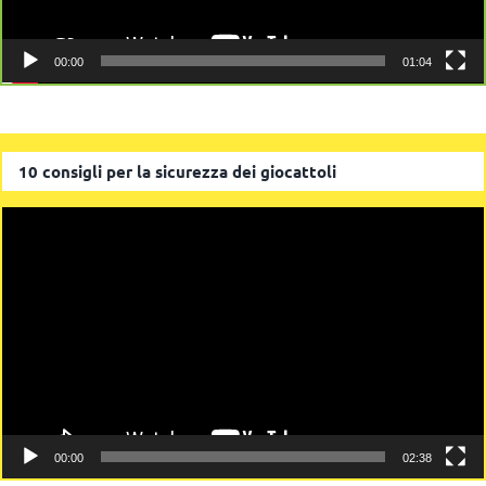
00:00
01:04
10 consigli per la sicurezza dei giocattoli
Video
Player
00:00
02:38