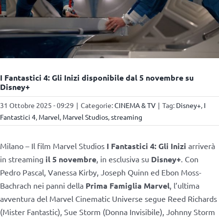
I Fantastici 4: Gli Inizi disponibile dal 5 novembre su
Disney+
31 Ottobre 2025 - 09:29
|
Categorie:
CINEMA & TV
|
Tag:
Disney+
,
I
Fantastici 4
,
Marvel
,
Marvel Studios
,
streaming
Milano – Il film Marvel Studios
I Fantastici 4: Gli Inizi
arriverà
in streaming
il 5 novembre
, in esclusiva su
Disney+
. Con
Pedro Pascal, Vanessa Kirby, Joseph Quinn ed Ebon Moss-
Bachrach nei panni della
Prima Famiglia Marvel
, l’ultima
avventura del Marvel Cinematic Universe segue Reed Richards
(Mister Fantastic), Sue Storm (Donna Invisibile), Johnny Storm