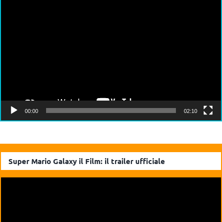
Video
Player
00:00
02:10
Super Mario Galaxy il Film: il trailer ufficiale
Video
Player