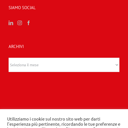
SIAMO SOCIAL
ARCHIVI
Archivi
© 2020 Edizioni Turbo by Tespi Mediagroup -
Utilizziamo i cookie sul nostro sito web per darti
l'esperienza più pertinente, ricordando le tue preferenze e
Direttore: Angelo Frigerio -
Privacy Policy
-
Cookie