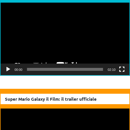
Video
Player
00:00
02:10
Super Mario Galaxy il Film: il trailer ufficiale
Video
Player