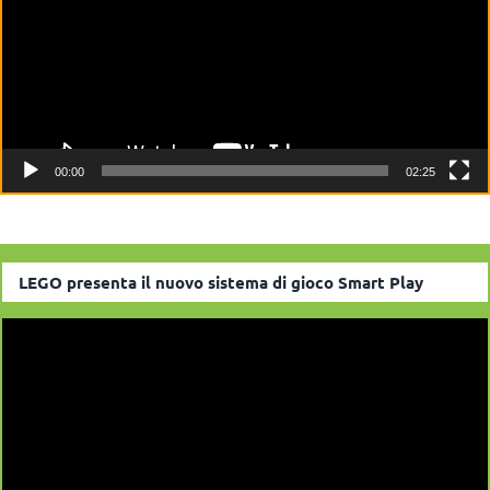
00:00
02:25
LEGO presenta il nuovo sistema di gioco Smart Play
Video
Player