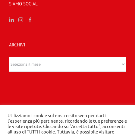
SIAMO SOCIAL
ARCHIVI
Archivi
Utilizziamo i cookie sul nostro sito web per darti
© 2020 Edizioni Turbo by Tespi Mediagroup -
l'esperienza più pertinente, ricordando le tue preferenze e
le visite ripetute. Cliccando su "Accetta tutto", acconsenti
Direttore: Angelo Frigerio -
Privacy Policy
-
Cookie
all'uso di TUTTI i cookie. Tuttavia, è possibile visitare
Policy
- P.IVA 03632610964