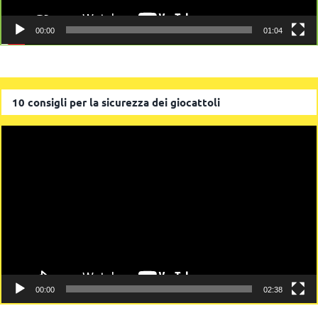
00:00
01:04
10 consigli per la sicurezza dei giocattoli
Video
Player
00:00
02:38