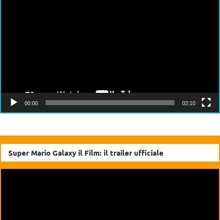
Player
00:00
02:10
Super Mario Galaxy il Film: il trailer ufficiale
Video
Player