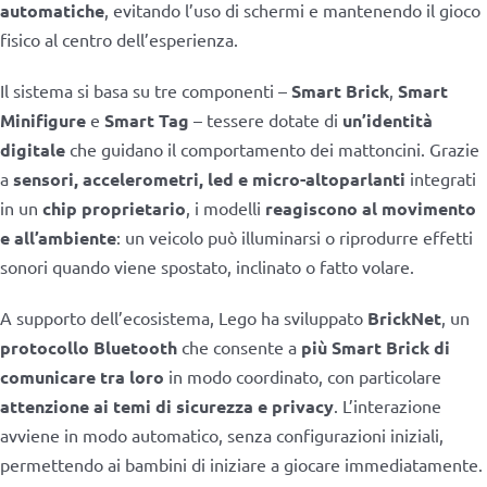
automatiche
, evitando l’uso di schermi e mantenendo il gioco
fisico al centro dell’esperienza.
Il sistema si basa su tre componenti –
Smart Brick
,
Smart
Minifigure
e
Smart Tag
– tessere dotate di
un’identità
digitale
che guidano il comportamento dei mattoncini. Grazie
a
sensori, accelerometri, led e micro-altoparlanti
integrati
in un
chip proprietario
, i modelli
reagiscono al movimento
e all’ambiente
: un veicolo può illuminarsi o riprodurre effetti
sonori quando viene spostato, inclinato o fatto volare.
A supporto dell’ecosistema, Lego ha sviluppato
BrickNet
, un
protocollo Bluetooth
che consente a
più Smart Brick di
comunicare tra loro
in modo coordinato, con particolare
attenzione ai temi di sicurezza e privacy
. L’interazione
avviene in modo automatico, senza configurazioni iniziali,
permettendo ai bambini di iniziare a giocare immediatamente.