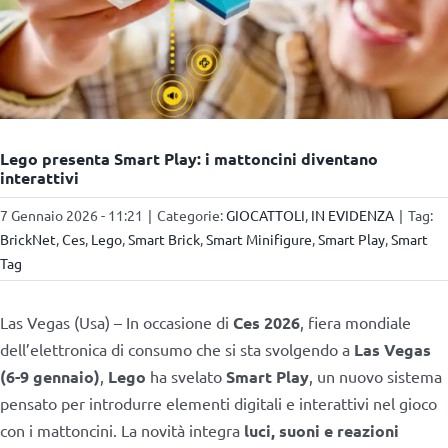
Lego presenta Smart Play: i mattoncini diventano
interattivi
7 Gennaio 2026 - 11:21
|
Categorie:
GIOCATTOLI
,
IN EVIDENZA
|
Tag:
BrickNet
,
Ces
,
Lego
,
Smart Brick
,
Smart Minifigure
,
Smart Play
,
Smart
Tag
Las Vegas (Usa) – In occasione di
Ces 2026
, fiera mondiale
dell’elettronica di consumo che si sta svolgendo a
Las Vegas
(6-9 gennaio)
,
Lego
ha svelato
Smart Play
, un nuovo sistema
pensato per introdurre elementi digitali e interattivi nel gioco
con i mattoncini. La novità integra
luci, suoni e reazioni