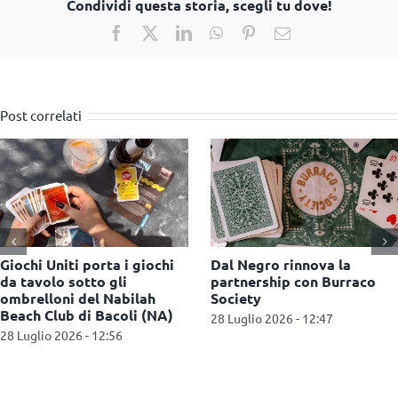
Condividi questa storia, scegli tu dove!
Facebook
X
LinkedIn
WhatsApp
Pinterest
Email
Post correlati
Pokémon festeggia due
Nasce Combo Festival
anniversari e conquista il
Milano il nuovo
mercato del second-hand
appuntamento dedica
giochi da tavolo
27 Luglio 2026 - 11:47
16 Luglio 2026 - 15:53