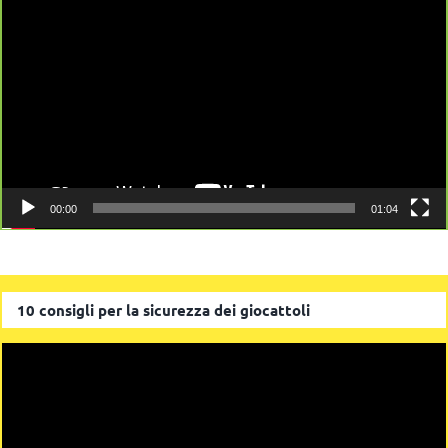
Player
00:00
01:04
10 consigli per la sicurezza dei giocattoli
Video
Player