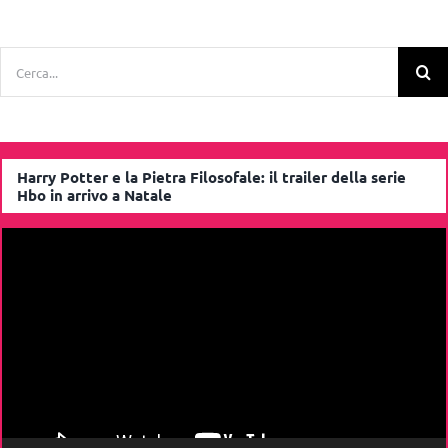
Cerca
per:
Harry Potter e la Pietra Filosofale: il trailer della serie
Hbo in arrivo a Natale
Video
Player