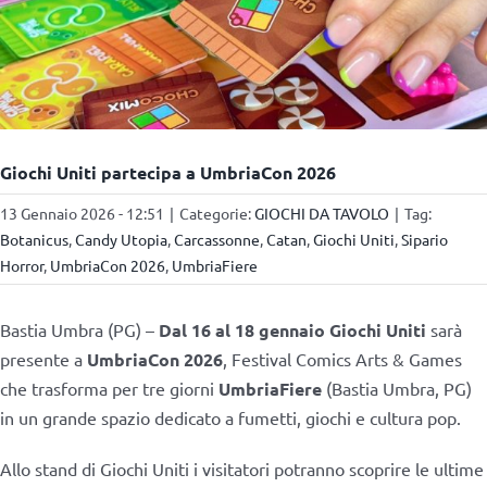
Giochi Uniti partecipa a UmbriaCon 2026
13 Gennaio 2026 - 12:51
|
Categorie:
GIOCHI DA TAVOLO
|
Tag:
Botanicus
,
Candy Utopia
,
Carcassonne
,
Catan
,
Giochi Uniti
,
Sipario
Horror
,
UmbriaCon 2026
,
UmbriaFiere
Bastia Umbra (PG) –
Dal 16 al 18 gennaio
Giochi Uniti
sarà
presente a
UmbriaCon 2026
, Festival Comics Arts & Games
che trasforma per tre giorni
UmbriaFiere
(Bastia Umbra, PG)
in un grande spazio dedicato a fumetti, giochi e cultura pop.
Allo stand di Giochi Uniti i visitatori potranno scoprire le ultime