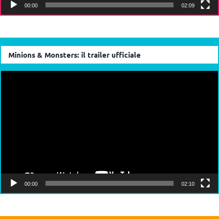
00:00
02:09
Minions & Monsters: il trailer ufficiale
Video
Player
00:00
02:10