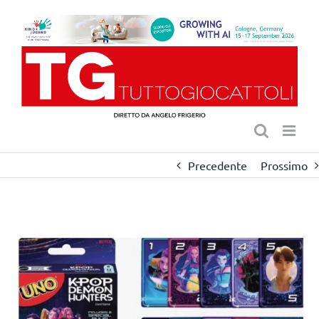
Salta
al
contenuto
Precedente
Prossimo