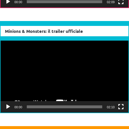
00:00
02:09
Minions & Monsters: il trailer ufficiale
Video
Player
00:00
02:10