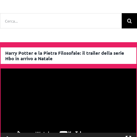
Cerca
per:
Harry Potter e la Pietra Filosofale: il trailer della serie
Hbo in arrivo a Natale
Video
Player