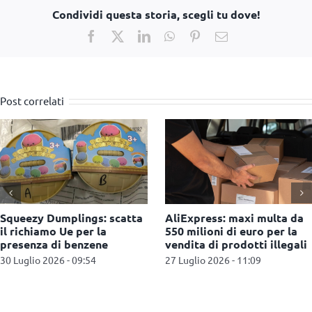
Condividi questa storia, scegli tu dove!
Facebook
X
LinkedIn
WhatsApp
Pinterest
Email
Post correlati
Kind + Jugend 2026, a
Hasbro annuncia una
Colonia il settore baby
partnership con Nintendo
guarda al futuro
per The Legend of Zelda
22 Luglio 2026 - 12:22
22 Luglio 2026 - 12:12