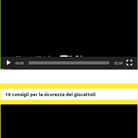
Player
00:00
01:04
10 consigli per la sicurezza dei giocattoli
Video
Player