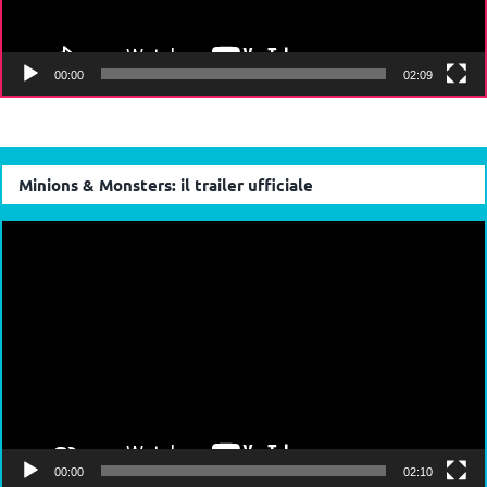
00:00
02:09
Minions & Monsters: il trailer ufficiale
Video
Player
00:00
02:10