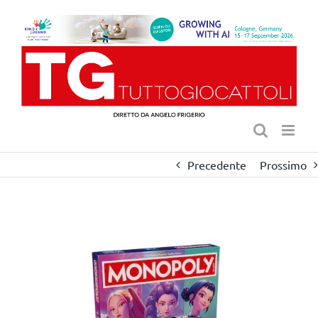
Salta
al
contenuto
Precedente
Prossimo