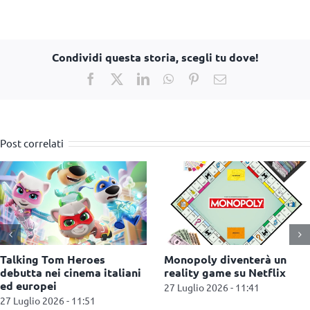
Condividi questa storia, scegli tu dove!
Facebook
X
LinkedIn
WhatsApp
Pinterest
Email
Post correlati
Hasbro annuncia una
Funko: quattro nuove
partnership con Nintendo
collezioni per la linea P
per The Legend of Zelda
Mystery
22 Luglio 2026 - 12:12
22 Luglio 2026 - 12:04