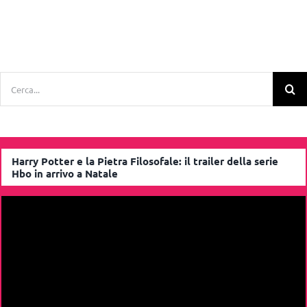
Cerca
per:
Harry Potter e la Pietra Filosofale: il trailer della serie
Hbo in arrivo a Natale
Video
Player