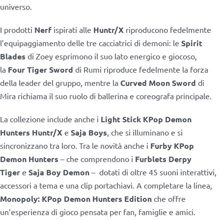
universo.
I prodotti
Nerf
ispirati alle
Huntr/X
riproducono fedelmente
l’equipaggiamento delle tre cacciatrici di demoni: le
Spirit
Blades
di Zoey esprimono il suo lato energico e giocoso,
la
Four Tiger Sword
di Rumi riproduce fedelmente la forza
della leader del gruppo, mentre la
Curved Moon Sword
di
Mira richiama il suo ruolo di ballerina e coreografa principale.
La collezione include anche i
Light Stick
KPop Demon
Hunters Huntr/X
e
Saja Boys
, che si illuminano e si
sincronizzano tra loro. Tra le novità anche i
Furby KPop
Demon Hunters
– che comprendono i
Furblets Derpy
Tiger
e
Saja Boy Demon
–
dotati di oltre 45 suoni interattivi,
accessori a tema e una clip portachiavi. A completare la linea,
Monopoly: KPop Demon Hunters Edition
che offre
un’esperienza di gioco pensata per fan, famiglie e amici.