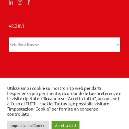
ARCHIVI
Archivi
Utilizziamo i cookie sul nostro sito web per darti
l'esperienza più pertinente, ricordando le tue preferenze e
© 2020 Edizioni Turbo by Tespi Mediagroup -
le visite ripetute. Cliccando su "Accetta tutto", acconsenti
all'uso di TUTTI i cookie. Tuttavia, è possibile visitare
Direttore: Angelo Frigerio -
Privacy Policy
-
Cookie
"Impostazioni Cookie" per fornire un consenso
Policy
- P.IVA 03632610964
controllato..
Impostazioni Cookie
Accetta tutti