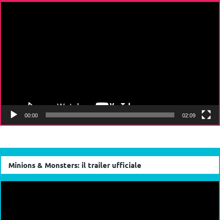
Video
Player
00:00
02:09
Minions & Monsters: il trailer ufficiale
Video
Player