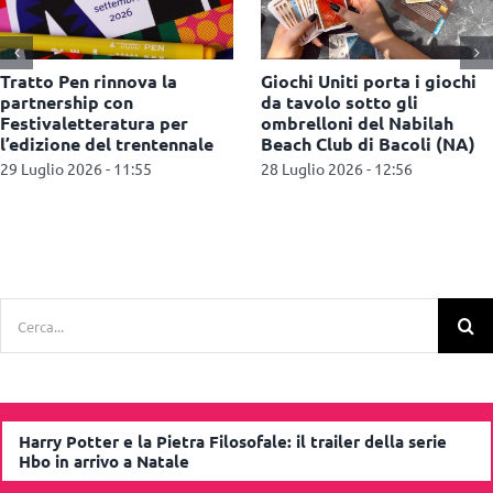
Lego: arriva il programma
Giffoni Film Festival e
fedeltà Insiders in tutti i
Inglesina donano 20
Certified Store d’Italia
passeggini alle giovan
famiglie del territorio
28 Luglio 2026 - 12:43
15 Luglio 2026 - 12:46
Cerca
per:
Harry Potter e la Pietra Filosofale: il trailer della serie
Hbo in arrivo a Natale