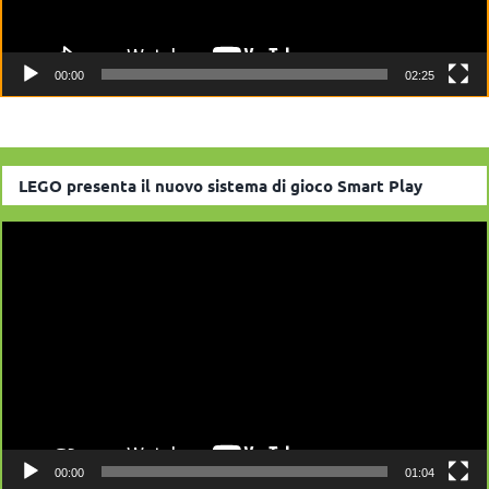
00:00
02:25
LEGO presenta il nuovo sistema di gioco Smart Play
Video
Player
00:00
01:04