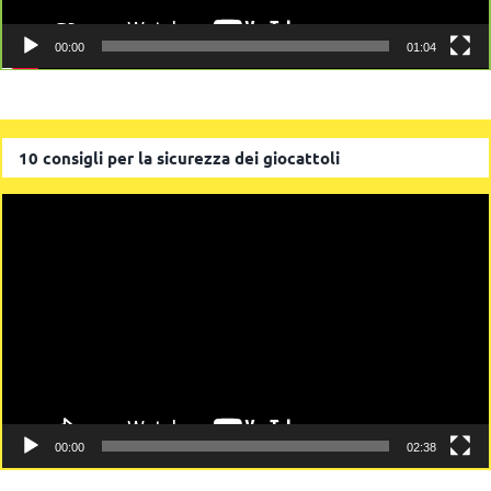
00:00
01:04
10 consigli per la sicurezza dei giocattoli
Video
Player
00:00
02:38