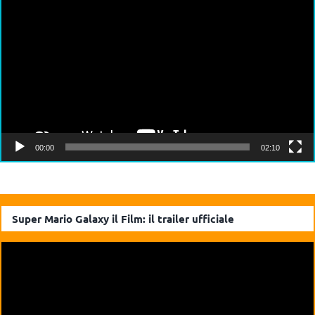
Player
00:00
02:10
Super Mario Galaxy il Film: il trailer ufficiale
Video
Player