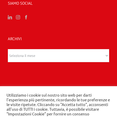
SIAMO SOCIAL
ARCHIVI
Archivi
Utilizziamo i cookie sul nostro sito web per darti
l'esperienza più pertinente, ricordando le tue preferenze e
© 2020 Edizioni Turbo by Tespi Mediagroup -
le visite ripetute. Cliccando su "Accetta tutto", acconsenti
all'uso di TUTTI i cookie. Tuttavia, è possibile visitare
Direttore: Angelo Frigerio -
Privacy Policy
-
Cookie
"Impostazioni Cookie" per fornire un consenso
Policy
- P.IVA 03632610964