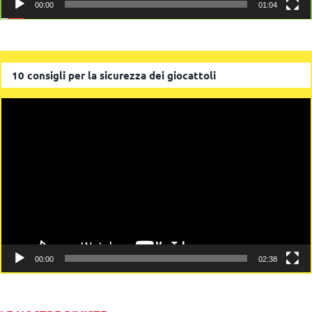
00:00
01:04
10 consigli per la sicurezza dei giocattoli
Video
Player
00:00
02:38