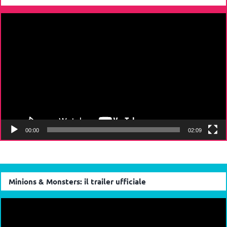
Video
Player
00:00
02:09
Minions & Monsters: il trailer ufficiale
Video
Player