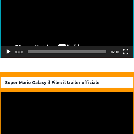
00:00
02:10
Super Mario Galaxy il Film: il trailer ufficiale
Video
Player