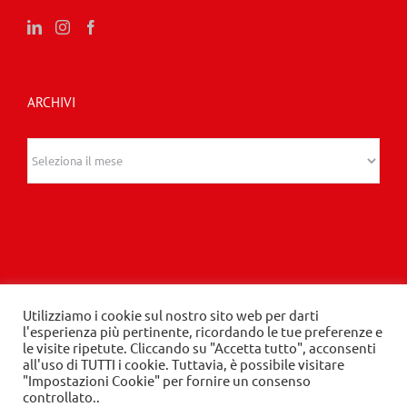
ARCHIVI
Archivi
Utilizziamo i cookie sul nostro sito web per darti
© 2020 Edizioni Turbo by Tespi Mediagroup -
l'esperienza più pertinente, ricordando le tue preferenze e
le visite ripetute. Cliccando su "Accetta tutto", acconsenti
Direttore: Angelo Frigerio -
Privacy Policy
-
Cookie
all'uso di TUTTI i cookie. Tuttavia, è possibile visitare
Policy
- P.IVA 03632610964
"Impostazioni Cookie" per fornire un consenso
controllato..