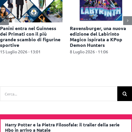
Panini entra nel Guinness
Ravensburger, una nuova
dei Primati con il più
edizione del Labirinto
grande scambio di figurine
Magico ispirata a KPop
sportive
Demon Hunters
15 Luglio 2026 - 13:01
8 Luglio 2026 - 11:06
Cerca
per:
Harry Potter e la Pietra Filosofale: il trailer della serie
Hbo in arrivo a Natale