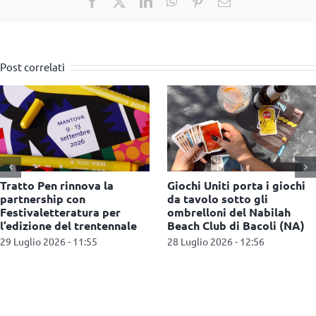
Facebook
X
LinkedIn
WhatsApp
Pinterest
Email
Post correlati
Lego: arriva il programma
Giffoni Film Festival e
fedeltà Insiders in tutti i
Inglesina donano 20
Certified Store d’Italia
passeggini alle giovani
famiglie del territorio
28 Luglio 2026 - 12:43
15 Luglio 2026 - 12:46