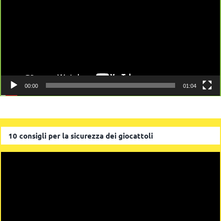
00:00
01:04
10 consigli per la sicurezza dei giocattoli
Video
Player