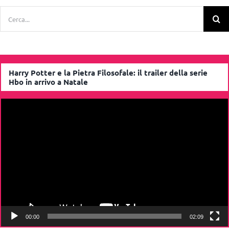
Cerca
per:
Harry Potter e la Pietra Filosofale: il trailer della serie
Hbo in arrivo a Natale
Video
Player
00:00
02:09