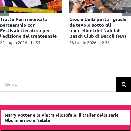
Lego: arriva il programma
Bestway amplia l’offerta di
fedeltà Insiders in tutti i
piscine fuori terra per
Certified Store d’Italia
l’outdoor living
28 Luglio 2026 - 12:43
27 Luglio 2026 - 11:36
Cerca
per:
Harry Potter e la Pietra Filosofale: il trailer della serie
Hbo in arrivo a Natale
Video