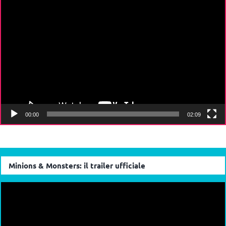
Player
00:00
02:09
Minions & Monsters: il trailer ufficiale
Video
Player