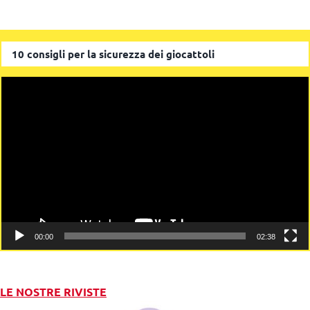
10 consigli per la sicurezza dei giocattoli
Video
Player
00:00
02:38
LE NOSTRE RIVISTE