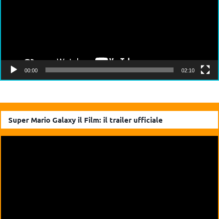
00:00
02:10
Super Mario Galaxy il Film: il trailer ufficiale
Video
Player