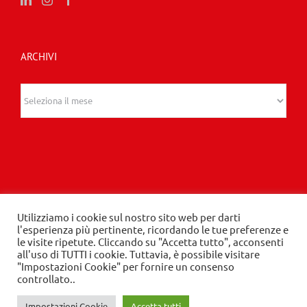
ARCHIVI
Archivi
© 2020 Edizioni Turbo by Tespi Mediagroup -
Utilizziamo i cookie sul nostro sito web per darti
l'esperienza più pertinente, ricordando le tue preferenze e
Direttore: Angelo Frigerio -
Privacy Policy
-
Cookie
le visite ripetute. Cliccando su "Accetta tutto", acconsenti
Policy
- P.IVA 03632610964
all'uso di TUTTI i cookie. Tuttavia, è possibile visitare
"Impostazioni Cookie" per fornire un consenso
controllato..
LinkedIn
Instagram
Facebook
Impostazioni Cookie
Accetta tutti