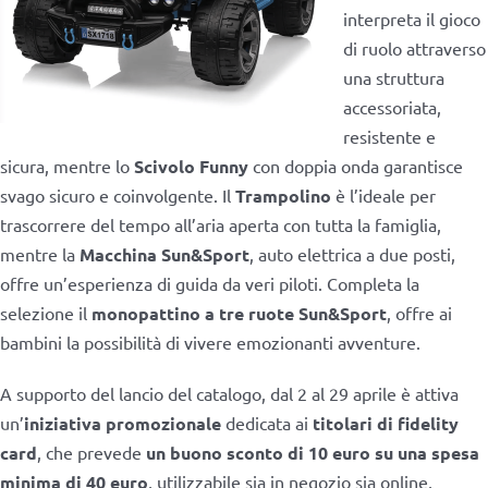
interpreta il gioco
di ruolo attraverso
una struttura
accessoriata,
resistente e
sicura, mentre lo
Scivolo Funny
con doppia onda garantisce
svago sicuro e coinvolgente. Il
Trampolino
è l’ideale per
trascorrere del tempo all’aria aperta con tutta la famiglia,
mentre la
Macchina Sun&Sport
, auto elettrica a due posti,
offre un’esperienza di guida da veri piloti. Completa la
selezione il
monopattino a tre ruote Sun&Sport
, offre ai
bambini la possibilità di vivere emozionanti avventure.
A supporto del lancio del catalogo, dal 2 al 29 aprile è attiva
un’
iniziativa promozionale
dedicata ai
titolari di fidelity
card
, che prevede
un buono sconto di 10 euro su una spesa
minima di 40 euro
, utilizzabile sia in negozio sia online,