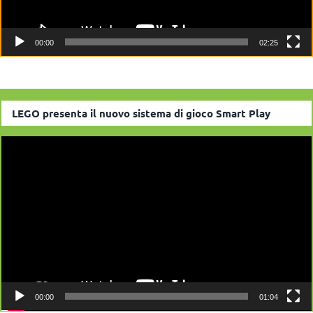
00:00
02:25
LEGO presenta il nuovo sistema di gioco Smart Play
Video
Player
00:00
01:04